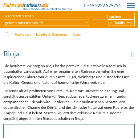
+49 2222 979214
suchen
geführt oder individuell
Detailsuche
Radreisen
Länder & Regionen
Rioja
Rioja
Die berühmte Weinregion Rioja ist das perfekte Ziel für stilvolle Radreisen in
traumhafter Landschaft. Auf einer organisierten Radreise genießen Sie eine
inspirierende Fahrradtour durch sanfte Hügel, Weinberge und historische Orte,
die Kultur, Genuss und Natur auf harmonische Weise verbinden.
Reisende ab 35 profitieren von Premium-Komfort, stressfreier Planung und
sorgfältig ausgewählten Unterkünften, sodass jede Radreise zu einem rundum
entspannenden Erlebnis wird. Entdecken Sie die kulinarischen Schätze, den
authentischen Charme der Dörfer und die idyllische Natur auf einer Radreise, die
Körper und Geist belebt. Starten Sie jetzt Ihre exklusive Reise mit unseren
sorgfältig abgestimmten Reisepauschalen in Rioja.