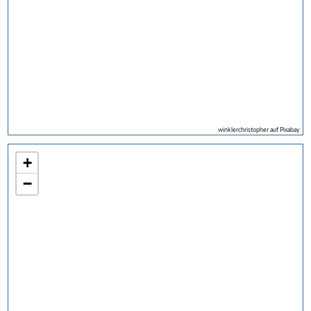
winklerchristopher auf Pixabay
+
−