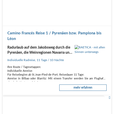
Camino Francés Reise 1 / Pyrenäen bzw. Pamplona bis
Léon
Radurlaub auf dem Jakobsweg durch die
Pyrenäen, die Weinregionen Navarra und
Rioja sowie die spanische Meseta
Individuelle Radreise
,
11 Tage
/ 10 Nächte
zwischen Burgos und León
Ihre Route / Tagesetappen:
Individuelle Anreise:
Für Reisebeginn ab St.Jean-Pied-de-Port, Reisedauer 11 Tage:
Anreise in Bilbao oder Biarritz: Mit einem Transfer werden Sie am Flughafen
abgeholt, Kosten auf Anfrage.
Anreise in Pamplona: Mit dem Linienbus erreichen Sie ab Pamplona den
mehr erfahren
spanischen Ort…