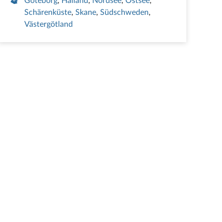
Göteborg
Halland
Nordsee
Ostsee
Schärenküste
Skane
Südschweden
Västergötland