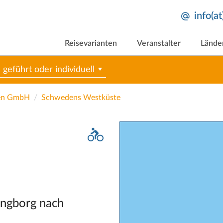
info(a
Reisevarianten
Veranstalter
Lände
geführt oder individuell
sen GmbH
Schwedens Westküste
ingborg nach