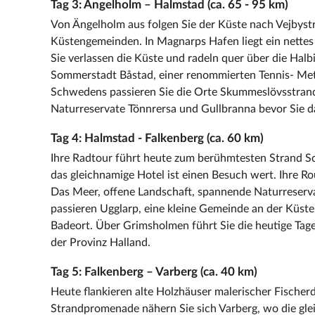
Tag 3: Ängelholm – Halmstad (ca. 65 - 95 km)
Von Ängelholm aus folgen Sie der Küste nach Vejbyst
Küstengemeinden. In Magnarps Hafen liegt ein nette
Sie verlassen die Küste und radeln quer über die Hal
Sommerstadt Båstad, einer renommierten Tennis- Met
Schwedens passieren Sie die Orte Skummeslövsstrand
Naturreservate Tönnrersa und Gullbranna bevor Sie
Tag 4: Halmstad - Falkenberg (ca. 60 km)
Ihre Radtour führt heute zum berühmtesten Strand Sc
das gleichnamige Hotel ist einen Besuch wert. Ihre Ro
Das Meer, offene Landschaft, spannende Naturreservat
passieren Ugglarp, eine kleine Gemeinde an der Küs
Badeort. Über Grimsholmen führt Sie die heutige Tage
der Provinz Halland.
Tag 5: Falkenberg – Varberg (ca. 40 km)
Heute flankieren alte Holzhäuser malerischer Fischer
Strandpromenade nähern Sie sich Varberg, wo die gle