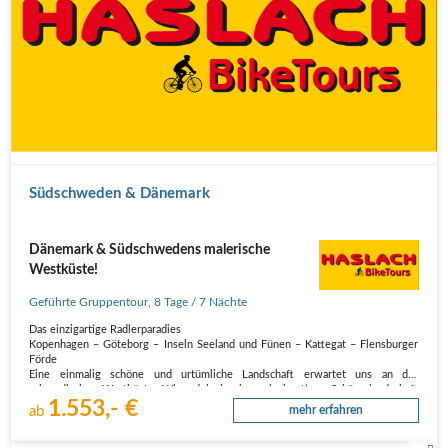
Südschweden & Dänemark
Dänemark & Südschwedens malerische
Westküste!
Geführte Gruppentour
,
8 Tage
/ 7 Nächte
Das einzigartige Radlerparadies
Kopenhagen – Göteborg – Inseln Seeland und Fünen – Kattegat – Flensburger
Förde
Eine einmalig schöne und urtümliche Landschaft erwartet uns an der
schwedischen Westküste. Wir radeln in einer einzigartigen Schärenlandschaft
1.553,- €
mit unzähligen Felsen, Buchten, kleinen Inseln…
ab
mehr erfahren