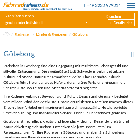
+49 2222 979214
suchen
geführt oder individuell
Detailsuche
Radreisen
Länder & Regionen
Göteborg
Göteborg
Radreisen in Göteborg sind eine Begegnung mit maritimem Lebensgefühl und
stilvoller Entspannung. Die zweitgrößte Stadt Schwedens verbindet urbane
Kultur und offene Natur auf harmonische Weise. Eine Fahrradtour durch
Göteborg führt Sie entlang des Hafens, durch grüne Parks und hinaus in die
Schärenküste, wo Felsen und Meer das Stadtbild begleiten.
Ihre Radreise verbindet Bewegung und Kultur, Design und Genuss – begleitet
vom milden Wind der Westküste. Unsere organisierten Radreisen machen dieses
Erlebnis komfortabel und inspirierend zugleich: ausgewählte Hotels, perfekte
Streckenplanung und individueller Service lassen Sie unbeschwert genießen.
Göteborg ist freundlich, kreativ und lebendig – ideal für Reisende, die Stil und
Natürlichkeit zugleich suchen. Entdecken Sie jetzt unsere Premium-
Reisepauschalen für Ihre Radreise in Göteborg und erleben Sie Schwedens
Westküste von ihrer charmantesten und genussvollsten Seite.