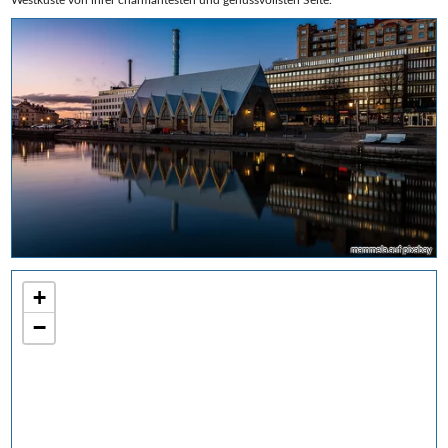
mammela auf pixabay
+
−