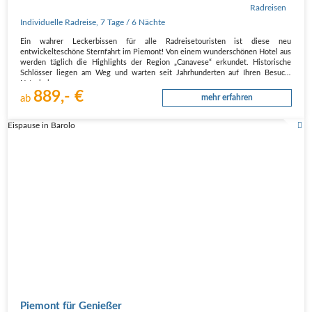
Individuelle Radreise
,
7 Tage
/ 6 Nächte
Ein wahrer Leckerbissen für alle Radreisetouristen ist diese neu
entwickelteschöne Sternfahrt im Piemont! Von einem wunderschönen Hotel aus
werden täglich die Highlights der Region „Canavese“ erkundet. Historische
Schlösser liegen am Weg und warten seit Jahrhunderten auf Ihren Besuch.
Naturbelassene…
889,- €
ab
mehr erfahren
Eispause in Barolo
Piemont für Genießer