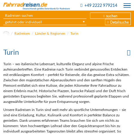
+49 2222 979214
suchen
geführt oder individuell
Detailsuche
Radreisen
Länder & Regionen
Turin
Turin
Turin – wo italienische Lebensart, kulturelle Eleganz und alpine Frische
aufeinander­treffen. Eine Radreise nach Turin verbindet genussvolles Entdecken
mit erstklassigem Komfort – perfekt für Reisende, die das gewisse Extra schätzen.
Zwischen den majestätischen Alpenausläufern und den sanften Hügeln des
Piemont entfaltet sich eine Kulisse, die jeden Kilometer Ihrer Fahrradtour zu
einem Erlebnis macht. Historische Piazzen, barocke Palazzi und der Duft frisch
gerösteten Espressos begleiten Sie, während professionell geplante Etappen und
ausgewählte Unterkünfte für pure Entspannung sorgen.
Unsere Radreisen in Turin sind weit mehr als sportliche Unternehmungen – sie
sind eine Einladung, Kultur, Kulinarik und Komfort in perfekter Balance zu
genießen. Dank unseres erfahrenen Teams brauchen Sie sich um nichts zu
kümmern: Vom hochwertigen Leihrad über den Gepäcktransport bis hin zu
individuell ausgearbeiteten Tagesrouten bleibt alles stressfrei organisiert. So