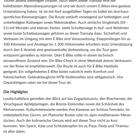
Touren abseits befestigter Straßen. Auch wenn dieser Transalp eine der
beliebtesten Alpenüberquerungen ist und wir durch unsere E-Bikes eine gewisse
Unterstützung haben, ist sie mit fünf ausgefüllten Tagen im Sattel ein durchaus
sportliches Reisevergnügen. Die Route verläuft vorwiegend auf befestigten und
unbefestigten Radwegen sowie Nebenstraßen. Auch einfache Singletrails (S0 -
S1) mit Wurzeln und kleinen Stufen, steile Schotterwege in Auf- und Abfahrten
sowie kurze Schiebepassagen gehören zu dieser Transalp dazu. Sicherheit und
Vertrauen im Umgang mit dem E-Bike sind Voraussetzung. Etappenlängen bis zu
100 Kilometer und Anstiege bis 1.300 Höhenmeter erfordern trotz Unterstützung
durch den E-Antrieb eine gewissenhafte Vorbereitung, um die Tour ganz
entspannt genießen zu können. Dein E-Bike sollte in einem technisch
einwandfreien Zustand sein. Ein Bike-Check in einer Werkstatt deines Vertrauens
vor der Reise ist empfehlenswert. Die Route ist auch für E-Bike Hardtails
geeignet. Ein vollgefedertes E-Bike bietet natürlich mehr Komfort und
Fahrsicherheit. Geländetaugliche MTB-Stollenreifen sind obligatorisch. Von
Gepäckträgern raten wir bei dieser Tour ab.
Die Highlights
Landschaftsfans genießen den Blick auf das Zugspitzmassiv, den Reschensee, die
Vinschgauer Apfelplantagen, die Brenta-Dolomiten sowie die Schönheit des
Molvenosees. Kulturinteressierte werden ihre Kameras am Schloss Fernstein, im
mittelalterlichen Glurns, am Plamorter Boden oder im alpin-mediterranen Meran
zücken. Auch der kulinarische Genuss wird auf dieser Tour nicht zu kurz
kommen. Von Speck, Käse und Schlutzkrapfen bis zu Pizza, Pasta und Tiramisu
ist alles dabei.