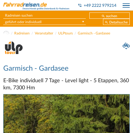
+49 2222 979214
suchen
geführt oder individuell
Detailsuche
Radreisen
Veranstalter
ULPtours
Garmisch - Gardasee
Garmisch - Gardasee
E-Bike individuell 7 Tage - Level light - 5 Etappen, 360
km, 7300 Hm