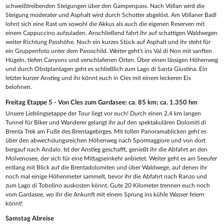
schweißtreibenden Steigungen über den Gampenpass. Nach Völlan wird die
Steigung moderater und Asphalt wird durch Schotter abgelöst. Am Völlaner Badl
lohnt sich eine Rast um sowohl die Akkus als auch die eigenen Reserven mit
einem Cappuccino aufzuladen. Anschließend fahrt ihr auf schattigen Waldwegen
weiter Richtung Passhöhe. Noch ein kurzes Stück auf Asphalt und ihr steht für
ein Gruppenfoto unter dem Passschild. Weiter geht's ins Val di Non mit sanften
Hügeln, tiefen Canyons und verschlafenen Orten. Über einen lässigen Höhenweg
und durch Obstplantagen geht es schließlich zum Lago di Santa Giustina. Ein
letzter kurzer Anstieg und ihr könnt euch in Cles mit einem leckeren Eis
belohnen.
Freitag Etappe 5 - Von Cles zum Gardasee: ca. 85 km; ca. 1.350 hm
Unsere Lieblingsetappe der Tour liegt vor euch! Durch einen 2,4 km langen
Tunnel für Biker und Wanderer gelangt ihr auf den spektakulären Dolomiti di
Brenta Trek am Fuße des Brentagebirges. Mit tollen Panoramablicken geht es
über den abwechslungsreichen Höhenweg nach Spormaggiore und von dort
bergauf nach Andalo. Ist der Anstieg geschafft, genießt ihr die Abfahrt an den
Molvenosee, der sich für eine Mittagseinkehr anbietet. Weiter geht es am Seeufer
entlang mit Blick auf die Brentadolomiten und über Waldwege, auf denen ihr
noch mal einige Höhenmeter sammelt, bevor ihr die Abfahrt nach Ranzo und
zum Lago di Tobolino auskosten könnt. Gute 20 Kilometer trennen euch noch
vom Gardasee, wo ihr die Ankunft mit einem Sprung ins kühle Wasser feiern
könnt!
Samstag Abreise