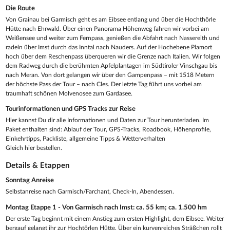
Die Route
Von Grainau bei Garmisch geht es am Eibsee entlang und über die Hochthörle
Hütte nach Ehrwald. Über einen Panorama Höhenweg fahren wir vorbei am
Weißensee und weiter zum Fernpass, genießen die Abfahrt nach Nassereith und
radeln über Imst durch das Inntal nach Nauders. Auf der Hochebene Plamort
hoch über dem Reschenpass überqueren wir die Grenze nach Italien. Wir folgen
dem Radweg durch die berühmten Apfelplantagen im Südtiroler Vinschgau bis
nach Meran. Von dort gelangen wir über den Gampenpass – mit 1518 Metern
der höchste Pass der Tour – nach Cles. Der letzte Tag führt uns vorbei am
traumhaft schönen Molvenosee zum Gardasee.
Tourinformationen und GPS Tracks zur Reise
Hier kannst Du dir alle Informationen und Daten zur Tour herunterladen. Im
Paket enthalten sind: Ablauf der Tour, GPS-Tracks, Roadbook, Höhenprofile,
Einkehrtipps, Packliste, allgemeine Tipps & Wetterverhalten
Gleich hier bestellen.
Details & Etappen
Sonntag Anreise
Selbstanreise nach Garmisch/Farchant, Check-In, Abendessen.
Montag Etappe 1 - Von Garmisch nach Imst: ca. 55 km; ca. 1.500 hm
Der erste Tag beginnt mit einem Anstieg zum ersten Highlight, dem Eibsee. Weiter
bergauf gelangt ihr zur Hochtörlen Hütte. Über ein kurvenreiches Sträßchen rollt