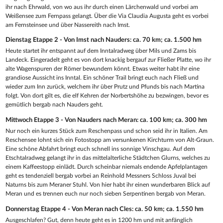
ihr nach Ehrwald, von wo aus ihr durch einen Lärchenwald und vorbei am
Weißensee zum Fernpass gelangt. Über die Via Claudia Augusta geht es vorbei
am Fernsteinsee und über Nassereith nach Imst.
Dienstag Etappe 2 - Von Imst nach Nauders: ca. 70 km; ca. 1.500 hm
Heute startet ihr entspannt auf dem Inntalradweg über Mils und Zams bis
Landeck. Eingeradelt geht es von dort knackig bergauf zur Fließer Platte, wo ihr
alte Wagenspuren der Römer bewundern könnt. Etwas weiter habt ihr eine
grandiose Aussicht ins Inntal. Ein schöner Trail bringt euch nach Fließ und
wieder zum Inn zurück, welchem ihr über Prutz und Pfunds bis nach Martina
folgt. Von dort gilt es, die elf Kehren der Norbertshöhe zu bezwingen, bevor es
gemütlich bergab nach Nauders geht.
Mittwoch Etappe 3 - Von Nauders nach Meran: ca. 100 km; ca. 300 hm
Nur noch ein kurzes Stück zum Reschenpass und schon seid ihr in Italien. Am
Reschensee lohnt sich ein Fotostopp am versunkenen Kirchturm von Alt-Graun.
Eine schöne Abfahrt bringt euch schnell ins sonnige Vinschgau. Auf dem
Etschtalradweg gelangt ihr in das mittelalterliche Städtchen Glurns, welches zu
einem Kaffeestopp einlädt. Durch scheinbar niemals endende Apfelplantagen
geht es tendenziell bergab vorbei an Reinhold Messners Schloss Juval bei
Naturns bis zum Meraner Stuhl. Von hier habt ihr einen wunderbaren Blick auf
Meran und es trennen euch nur noch sieben Serpentinen bergab von Meran.
Donnerstag Etappe 4 - Von Meran nach Cles: ca. 50 km; ca. 1.550 hm
Ausgeschlafen? Gut, denn heute geht es in 1200 hm und mit anfänglich