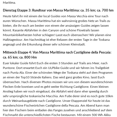
Maritima.
Dienstag Etappe 3: Rundtour von Massa Marittima: ca. 35 km; ca. 700 hm
Heute fahrt ihr mit einem der local Guides von Massa Vecchia eine Tour nach
euren Wünschen. Massa Marittima hat ein wahnsinnig großes Netz an Trails zu
bieten, die ihr euch am besten von einem der ansässigen Guides zeigen lassen
könnt. Rasante Abfahrten in den Canyon und schöne Flowtrails lassen
Mountainbikerherzen höher schlagen! Lasst euch überraschen! Wir planen eine
Halbtagestour. Am Nachmittag ist eher Relaxen der ersten Tage in der Toskana
angesagt und die Erkundung dieser sehr schönen Kleinstadt.
Mittwoch Etappe 4: Von Massa Marittima nach Castiglione della Pescaia:
ca. 65 km; ca. 800 Hm
Euer lokaler Guide führt Euch die ersten 3 Stunden auf Trails ans Meer, nach
Puntone. Dort erwartet Euch ein ULPbike Guide und wir fahren ins Trailgebiet
nach Punta Ala. Einer der schönsten Wege der Toskana steht auf dem Programm
an einen der Top10 Strände Italiens. Das wird ganz großes Kino, lasst Euch
überraschen. Nach diversen Photos müssen wir uns von diesem wunderschönen
Flecken Erde losreisen und es geht weiter Richtung Castiglione. Einen kleinen
Anstieg haben wir noch eingebaut, die Abfahrt wird dann eher speedig durch
sehr ursprüngliche toskanische Macchia. Am Fuße derer sind es noch gute 10km
durch Weinanbaugebiete nach Castiglione. Unser Etappenziel für heute ist das
wunderschöne Fischerörtchen Castiglione della Pescaia. Am Abend kann man
hier den Fischern beim entladen des Fanges zusehen und anschließend auf dem
Fischmarkt die unterschiedlichsten Fische bestaunen. Mit einem 500 Wh Akku