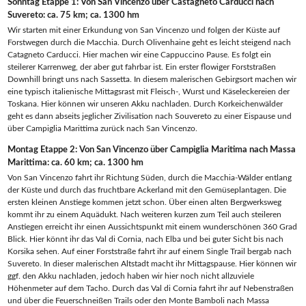
Sonntag Etappe 1: Von San Vincenzo über Castagneto Carducci nach
Suvereto: ca. 75 km; ca. 1300 hm
Wir starten mit einer Erkundung von San Vincenzo und folgen der Küste auf
Forstwegen durch die Macchia. Durch Olivenhaine geht es leicht steigend nach
Catagneto Carducci. Hier machen wir eine Cappuccino Pause. Es folgt ein
steilerer Karrenweg, der aber gut fahrbar ist. Ein erster flowiger Forststraßen
Downhill bringt uns nach Sassetta. In diesem malerischen Gebirgsort machen wir
eine typisch italienische Mittagsrast mit Fleisch-, Wurst und Käseleckereien der
Toskana. Hier können wir unseren Akku nachladen. Durch Korkeichenwälder
geht es dann abseits jeglicher Zivilisation nach Souvereto zu einer Eispause und
über Campiglia Marittima zurück nach San Vincenzo.
Montag Etappe 2: Von San Vincenzo über Campiglia Maritima nach Massa
Marittima: ca. 60 km; ca. 1300 hm
Von San Vincenzo fahrt ihr Richtung Süden, durch die Macchia-Wälder entlang
der Küste und durch das fruchtbare Ackerland mit den Gemüseplantagen. Die
ersten kleinen Anstiege kommen jetzt schon. Über einen alten Bergwerksweg
kommt ihr zu einem Aquädukt. Nach weiteren kurzen zum Teil auch steileren
Anstiegen erreicht ihr einen Aussichtspunkt mit einem wunderschönen 360 Grad
Blick. Hier könnt ihr das Val di Cornia, nach Elba und bei guter Sicht bis nach
Korsika sehen. Auf einer Forststraße fahrt ihr auf einem Single Trail bergab nach
Suvereto. In dieser malerischen Altstadt macht ihr Mittagspause. Hier können wir
ggf. den Akku nachladen, jedoch haben wir hier noch nicht allzuviele
Höhenmeter auf dem Tacho. Durch das Val di Cornia fahrt ihr auf Nebenstraßen
und über die Feuerschneißen Trails oder den Monte Bamboli nach Massa