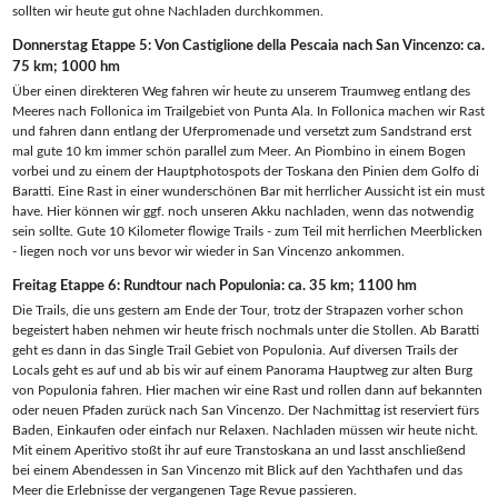
sollten wir heute gut ohne Nachladen durchkommen.
Donnerstag Etappe 5: Von Castiglione della Pescaia nach San Vincenzo: ca.
75 km; 1000 hm
Über einen direkteren Weg fahren wir heute zu unserem Traumweg entlang des
Meeres nach Follonica im Trailgebiet von Punta Ala. In Follonica machen wir Rast
und fahren dann entlang der Uferpromenade und versetzt zum Sandstrand erst
mal gute 10 km immer schön parallel zum Meer. An Piombino in einem Bogen
vorbei und zu einem der Hauptphotospots der Toskana den Pinien dem Golfo di
Baratti. Eine Rast in einer wunderschönen Bar mit herrlicher Aussicht ist ein must
have. Hier können wir ggf. noch unseren Akku nachladen, wenn das notwendig
sein sollte. Gute 10 Kilometer flowige Trails - zum Teil mit herrlichen Meerblicken
- liegen noch vor uns bevor wir wieder in San Vincenzo ankommen.
Freitag Etappe 6: Rundtour nach Populonia: ca. 35 km; 1100 hm
Die Trails, die uns gestern am Ende der Tour, trotz der Strapazen vorher schon
begeistert haben nehmen wir heute frisch nochmals unter die Stollen. Ab Baratti
geht es dann in das Single Trail Gebiet von Populonia. Auf diversen Trails der
Locals geht es auf und ab bis wir auf einem Panorama Hauptweg zur alten Burg
von Populonia fahren. Hier machen wir eine Rast und rollen dann auf bekannten
oder neuen Pfaden zurück nach San Vincenzo. Der Nachmittag ist reserviert fürs
Baden, Einkaufen oder einfach nur Relaxen. Nachladen müssen wir heute nicht.
Mit einem Aperitivo stoßt ihr auf eure Transtoskana an und lasst anschließend
bei einem Abendessen in San Vincenzo mit Blick auf den Yachthafen und das
Meer die Erlebnisse der vergangenen Tage Revue passieren.