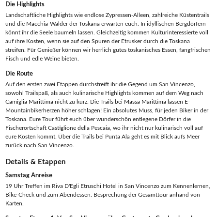
Die Highlights
Landschaftliche Highlights wie endlose Zypressen-Alleen, zahlreiche Küstentrails
und die Macchia-Wälder der Toskana erwarten euch. In idyllischen Bergdörfern
könnt ihr die Seele baumeln lassen. Gleichzeitig kommen Kulturinteressierte voll
auf ihre Kosten, wenn sie auf den Spuren der Etrusker durch die Toskana
streifen. Für Genießer können wir herrlich gutes toskanisches Essen, fangfrischen
Fisch und edle Weine bieten.
Die Route
Auf den ersten zwei Etappen durchstreift ihr die Gegend um San Vincenzo,
sowohl Trailspaß, als auch kulinarische Highlights kommen auf dem Weg nach
Camiglia Marittima nicht zu kurz. Die Trails bei Massa Marittima lassen E-
Mountainbikerherzen höher schlagen! Ein absolutes Muss, für jeden Biker in der
Toskana. Eure Tour führt euch über wunderschön entlegene Dörfer in die
Fischerortschaft Castiglione della Pescaia, wo ihr nicht nur kulinarisch voll auf
eure Kosten kommt. Über die Trails bei Punta Ala geht es mit Blick aufs Meer
zurück nach San Vincenzo.
Details & Etappen
Samstag Anreise
19 Uhr Treffen im Riva D'Egli Etruschi Hotel in San Vincenzo zum Kennenlernen,
Bike-Check und zum Abendessen. Besprechung der Gesamttour anhand von
Karten.