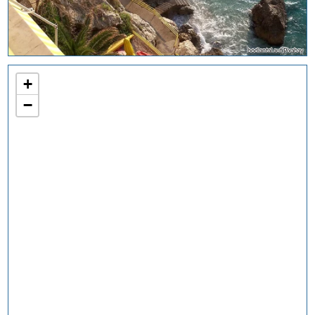
bodiantal auf Pixabay
+
−