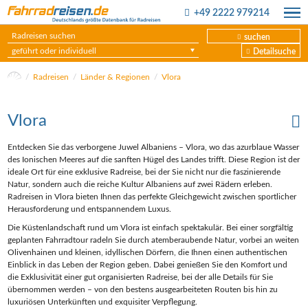
+49 2222 979214
suchen
geführt oder individuell
Detailsuche
Radreisen
Länder & Regionen
Vlora
Vlora
Entdecken Sie das verborgene Juwel Albaniens – Vlora, wo das azurblaue Wasser
des Ionischen Meeres auf die sanften Hügel des Landes trifft. Diese Region ist der
ideale Ort für eine exklusive Radreise, bei der Sie nicht nur die faszinierende
Natur, sondern auch die reiche Kultur Albaniens auf zwei Rädern erleben.
Radreisen in Vlora bieten Ihnen das perfekte Gleichgewicht zwischen sportlicher
Herausforderung und entspannendem Luxus.
Die Küstenlandschaft rund um Vlora ist einfach spektakulär. Bei einer sorgfältig
geplanten Fahrradtour radeln Sie durch atemberaubende Natur, vorbei an weiten
Olivenhainen und kleinen, idyllischen Dörfern, die Ihnen einen authentischen
Einblick in das Leben der Region geben. Dabei genießen Sie den Komfort und
die Exklusivität einer gut organisierten Radreise, bei der alle Details für Sie
übernommen werden – von den bestens ausgearbeiteten Routen bis hin zu
luxuriösen Unterkünften und exquisiter Verpflegung.