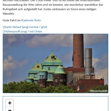
leichten Nachradeln. Die 1.000 Feuer Tour ist ein Relikt der Internationalen
Bauausstellung der 90er Jahre und sie beweist, wie wunderbar wandelbar das
Ruhrgebiet sich aufgestellt hat. Gutes verbessern im Sinne eines stetigen
Wandels.
Gute Fahrt im
Radrevier Ruhr
.
Karte Verlauf (png) normal
/
groß
Höhenprofil (svg)
/
mit Orten
Bild von Carola68
+
−