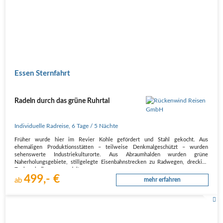
Essen Sternfahrt
Radeln durch das grüne Ruhrtal
Individuelle Radreise
,
6 Tage
/ 5 Nächte
Früher wurde hier im Revier Kohle gefördert und Stahl gekocht. Aus
ehemaligen Produktionsstätten – teilweise Denkmalgeschützt – wurden
sehenswerte Industriekulturorte. Aus Abraumhalden wurden grüne
Naherholungsgebiete, stillgelegte Eisenbahnstrecken zu Radwegen, dreckige
Zechensiedlungen wandelten…
499,- €
ab
mehr erfahren