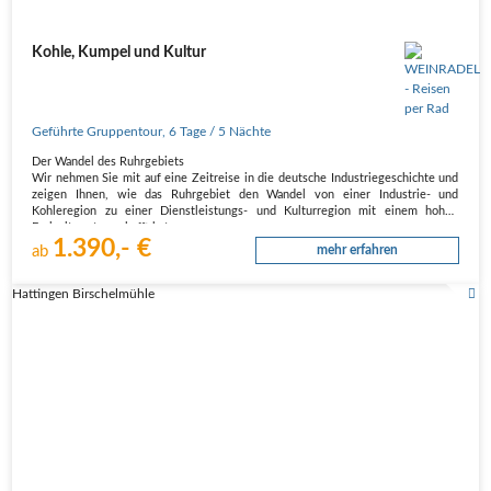
Kohle, Kumpel und Kultur
Geführte Gruppentour
,
6 Tage
/ 5 Nächte
Der Wandel des Ruhrgebiets
Wir nehmen Sie mit auf eine Zeitreise in die deutsche Industriegeschichte und
zeigen Ihnen, wie das Ruhrgebiet den Wandel von einer Industrie- und
Kohleregion zu einer Dienstleistungs- und Kulturregion mit einem hohen
Freizeitwert geschafft hat.
1.390,- €
Unterwegs im grünen Revier
ab
mehr erfahren
Gel…
Hattingen Birschelmühle