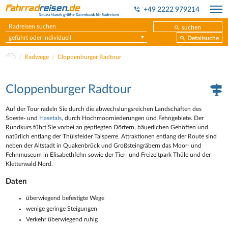
+49 2222 979214
suchen
geführt oder individuell
Detailsuche
Radwege
Cloppenburger Radtour
Cloppenburger Radtour
Auf der Tour radeln Sie durch die abwechslungsreichen Landschaften des
Soeste- und
Hasetals
, durch Hochmoorniederungen und Fehngebiete. Der
Rundkurs führt Sie vorbei an gepflegten Dörfern, bäuerlichen Gehöften und
natürlich entlang der Thülsfelder Talsperre. Attraktionen entlang der Route sind
neben der Altstadt in Quakenbrück und Großsteingräbern das Moor- und
Fehnmuseum in Elisabethfehn sowie der Tier- und Freizeitpark Thüle und der
Kletterwald Nord.
Daten
überwiegend befestigte Wege
wenige geringe Steigungen
Verkehr überwiegend ruhig