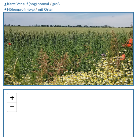
Karte Verlauf (png) normal
/
groß
Höhenprofil (svg)
/
mit Orten
+
−