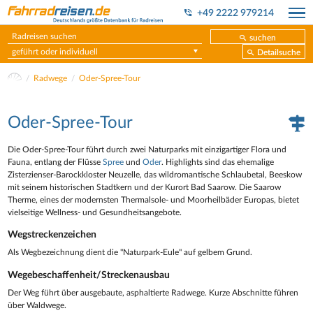
+49 2222 979214
suchen
geführt oder individuell
Detailsuche
Radwege
Oder-Spree-Tour
Oder-Spree-Tour
Die Oder-Spree-Tour führt durch zwei Naturparks mit einzigartiger Flora und
Fauna, entlang der Flüsse
Spree
und
Oder
. Highlights sind das ehemalige
Zisterzienser-Barockkloster Neuzelle, das wildromantische Schlaubetal, Beeskow
mit seinem historischen Stadtkern und der Kurort Bad Saarow. Die Saarow
Therme, eines der modernsten Thermalsole- und Moorheilbäder Europas, bietet
vielseitige Wellness- und Gesundheitsangebote.
Wegstreckenzeichen
Als Wegbezeichnung dient die "Naturpark-Eule" auf gelbem Grund.
Wegebeschaffenheit/Streckenausbau
Der Weg führt über ausgebaute, asphaltierte Radwege. Kurze Abschnitte führen
über Waldwege.