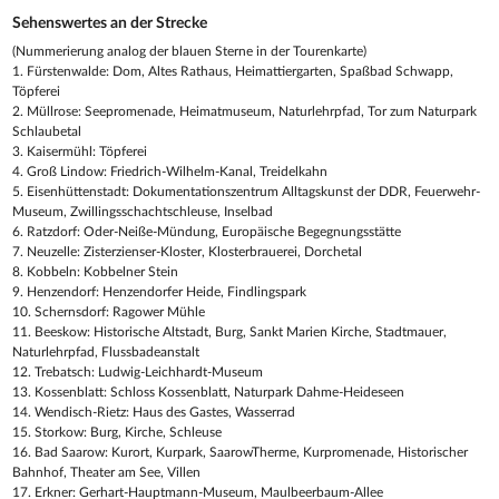
Sehenswertes an der Strecke
(Nummerierung analog der blauen Sterne in der Tourenkarte)
1. Fürstenwalde: Dom, Altes Rathaus, Heimattiergarten, Spaßbad Schwapp,
Töpferei
2. Müllrose: Seepromenade, Heimatmuseum, Naturlehrpfad, Tor zum Naturpark
Schlaubetal
3. Kaisermühl: Töpferei
4. Groß Lindow: Friedrich-Wilhelm-Kanal, Treidelkahn
5. Eisenhüttenstadt: Dokumentationszentrum Alltagskunst der DDR, Feuerwehr-
Museum, Zwillingsschachtschleuse, Inselbad
6. Ratzdorf: Oder-Neiße-Mündung, Europäische Begegnungsstätte
7. Neuzelle: Zisterzienser-Kloster, Klosterbrauerei, Dorchetal
8. Kobbeln: Kobbelner Stein
9. Henzendorf: Henzendorfer Heide, Findlingspark
10. Schernsdorf: Ragower Mühle
11. Beeskow: Historische Altstadt, Burg, Sankt Marien Kirche, Stadtmauer,
Naturlehrpfad, Flussbadeanstalt
12. Trebatsch: Ludwig-Leichhardt-Museum
13. Kossenblatt: Schloss Kossenblatt, Naturpark Dahme-Heideseen
14. Wendisch-Rietz: Haus des Gastes, Wasserrad
15. Storkow: Burg, Kirche, Schleuse
16. Bad Saarow: Kurort, Kurpark, SaarowTherme, Kurpromenade, Historischer
Bahnhof, Theater am See, Villen
17. Erkner: Gerhart-Hauptmann-Museum, Maulbeerbaum-Allee