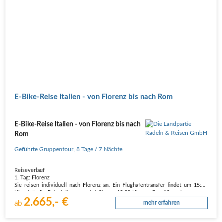
E-Bike-Reise Italien - von Florenz bis nach Rom
E-Bike-Reise Italien - von Florenz bis nach
Rom
Geführte Gruppentour
,
8 Tage
/ 7 Nächte
Reiseverlauf
1. Tag: Florenz
Sie reisen individuell nach Florenz an. Ein Flughafentransfer findet um 15:00
Uhr statt. Ihr Reiseleiter erwartet Sie um 18:00 Uhr zur Begrüßung in unserem
2.665,- €
komfortablen Hotel am Rand der Altstadt. Anschließend bummeln wir
ab
mehr erfahren
gemeinsam durch Florenz zu unserem Abendessen im…