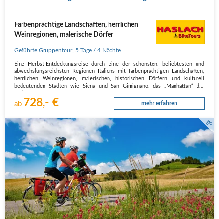
Farbenprächtige Landschaften, herrlichen
Weinregionen, malerische Dörfer
Geführte Gruppentour
,
5 Tage
/ 4 Nächte
Eine Herbst-Entdeckungsreise durch eine der schönsten, beliebtesten und
abwechslungsreichsten Regionen Italiens mit farbenprächtigen Landschaften,
herrlichen Weinregionen, malerischen, historischen Dörfern und kulturell
bedeutenden Städten wie Siena und San Gimignano, das „Manhattan“ der
Toskana.
728,- €
Wi…
ab
mehr erfahren
Radweg in der Umgebung von Lano