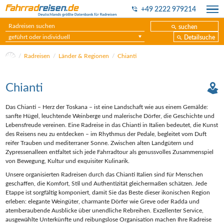
+49 2222 979214
suchen
geführt oder individuell
Detailsuche
Radreisen
Länder & Regionen
Chianti
Chianti
Das Chianti – Herz der Toskana – ist eine Landschaft wie aus einem Gemälde:
sanfte Hügel, leuchtende Weinberge und malerische Dörfer, die Geschichte und
Lebensfreude vereinen. Eine Radreise in das Chianti in Italien bedeutet, die Kunst
des Reisens neu zu entdecken – im Rhythmus der Pedale, begleitet vom Duft
reifer Trauben und mediterraner Sonne. Zwischen alten Landgütern und
Zypressenalleen entfaltet sich jede Fahrradtour als genussvolles Zusammenspiel
von Bewegung, Kultur und exquisiter Kulinarik.
Unsere organisierten Radreisen durch das Chianti Italien sind für Menschen
geschaffen, die Komfort, Stil und Authentizität gleichermaßen schätzen. Jede
Etappe ist sorgfältig komponiert, damit Sie das Beste dieser ikonischen Region
erleben: elegante Weingüter, charmante Dörfer wie Greve oder Radda und
atemberaubende Ausblicke über unendliche Rebreihen. Exzellenter Service,
ausgewählte Unterkünfte und reibungslose Organisation machen Ihre Radreise