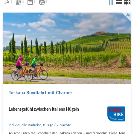
Weingärten in Stabbia
Toskana Rundfahrt mit Charme
Lebensgefühl zwischen Italiens Hügeln
Individuelle Radreise
,
8 Tage
/ 7 Nächte
An acht Tagen die Schönheit der Toskana erleben – und “erradeln”. Diese Tour