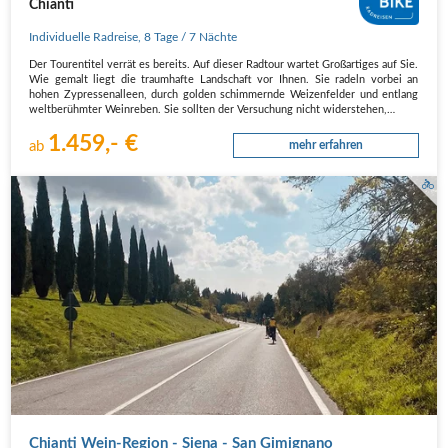
Chianti
Individuelle Radreise
,
8 Tage
/ 7 Nächte
Der Tourentitel verrät es bereits. Auf dieser Radtour wartet Großartiges auf Sie.
Wie gemalt liegt die traumhafte Landschaft vor Ihnen. Sie radeln vorbei an
hohen Zypressenalleen, durch golden schimmernde Weizenfelder und entlang
weltberühmter Weinreben. Sie sollten der Versuchung nicht widerstehen,…
1.459,- €
ab
mehr erfahren
Chianti Wein-Region - Siena - San Gimignano