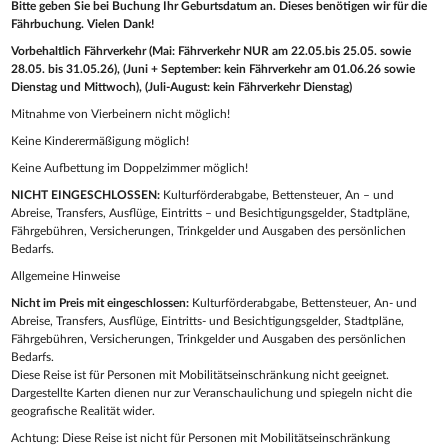
Bitte geben Sie bei Buchung Ihr Geburtsdatum an. Dieses benötigen wir für die
Fährbuchung. Vielen Dank!
Vorbehaltlich Fährverkehr (Mai: Fährverkehr NUR am 22.05.bis 25.05. sowie
28.05. bis 31.05.26), (Juni + September: kein Fährverkehr am 01.06.26 sowie
Dienstag und Mittwoch), (Juli-August: kein Fährverkehr Dienstag)
Mitnahme von Vierbeinern nicht möglich!
Keine Kinderermäßigung möglich!
Keine Aufbettung im Doppelzimmer möglich!
NICHT EINGESCHLOSSEN:
Kulturförderabgabe, Bettensteuer, An – und
Abreise, Transfers, Ausflüge, Eintritts – und Besichtigungsgelder, Stadtpläne,
Fährgebühren, Versicherungen, Trinkgelder und Ausgaben des persönlichen
Bedarfs.
Allgemeine Hinweise
Nicht im Preis mit eingeschlossen:
Kulturförderabgabe, Bettensteuer, An- und
Abreise, Transfers, Ausflüge, Eintritts- und Besichtigungsgelder, Stadtpläne,
Fährgebühren, Versicherungen, Trinkgelder und Ausgaben des persönlichen
Bedarfs.
Diese Reise ist für Personen mit Mobilitätseinschränkung nicht geeignet.
Dargestellte Karten dienen nur zur Veranschaulichung und spiegeln nicht die
geografische Realität wider.
Achtung: Diese Reise ist nicht für Personen mit Mobilitätseinschränkung