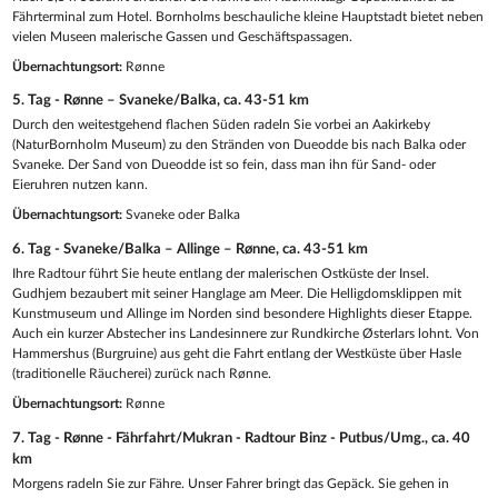
Fährterminal zum Hotel. Bornholms beschauliche kleine Hauptstadt bietet neben
vielen Museen malerische Gassen und Geschäftspassagen.
Übernachtungsort:
Rønne
5. Tag - Rønne – Svaneke/Balka, ca. 43-51 km
Durch den weitestgehend flachen Süden radeln Sie vorbei an Aakirkeby
(NaturBornholm Museum) zu den Stränden von Dueodde bis nach Balka oder
Svaneke. Der Sand von Dueodde ist so fein, dass man ihn für Sand- oder
Eieruhren nutzen kann.
Übernachtungsort:
Svaneke oder Balka
6. Tag - Svaneke/Balka – Allinge – Rønne, ca. 43-51 km
Ihre Radtour führt Sie heute entlang der malerischen Ostküste der Insel.
Gudhjem bezaubert mit seiner Hanglage am Meer. Die Helligdomsklippen mit
Kunstmuseum und Allinge im Norden sind besondere Highlights dieser Etappe.
Auch ein kurzer Abstecher ins Landesinnere zur Rundkirche Østerlars lohnt. Von
Hammershus (Burgruine) aus geht die Fahrt entlang der Westküste über Hasle
(traditionelle Räucherei) zurück nach Rønne.
Übernachtungsort:
Rønne
7. Tag - Rønne - Fährfahrt/Mukran - Radtour Binz - Putbus/Umg., ca. 40
km
Morgens radeln Sie zur Fähre. Unser Fahrer bringt das Gepäck. Sie gehen in