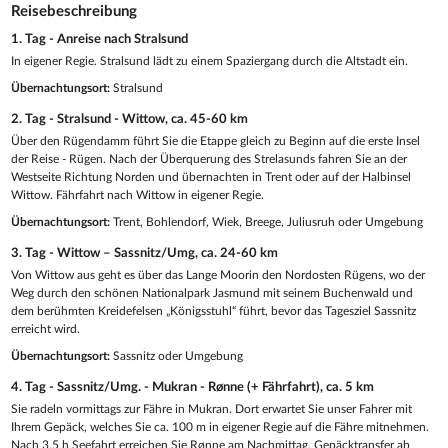
Reisebeschreibung
1. Tag - Anreise nach Stralsund
In eigener Regie. Stralsund lädt zu einem Spaziergang durch die Altstadt ein.
Übernachtungsort:
Stralsund
2. Tag - Stralsund - Wittow, ca. 45-60 km
Über den Rügendamm führt Sie die Etappe gleich zu Beginn auf die erste Insel
der Reise - Rügen. Nach der Überquerung des Strelasunds fahren Sie an der
Westseite Richtung Norden und übernachten in Trent oder auf der Halbinsel
Wittow. Fährfahrt nach Wittow in eigener Regie.
Übernachtungsort:
Trent, Bohlendorf, Wiek, Breege, Juliusruh oder Umgebung
3. Tag - Wittow – Sassnitz/Umg, ca. 24-60 km
Von Wittow aus geht es über das Lange Moorin den Nordosten Rügens, wo der
Weg durch den schönen Nationalpark Jasmund mit seinem Buchenwald und
dem berühmten Kreidefelsen „Königsstuhl“ führt, bevor das Tagesziel Sassnitz
erreicht wird.
Übernachtungsort:
Sassnitz oder Umgebung
4. Tag - Sassnitz/Umg. - Mukran - Rønne (+ Fährfahrt), ca. 5 km
Sie radeln vormittags zur Fähre in Mukran. Dort erwartet Sie unser Fahrer mit
Ihrem Gepäck, welches Sie ca. 100 m in eigener Regie auf die Fähre mitnehmen.
Nach 3,5 h Seefahrt erreichen Sie Rønne am Nachmittag. Gepäcktransfer ab