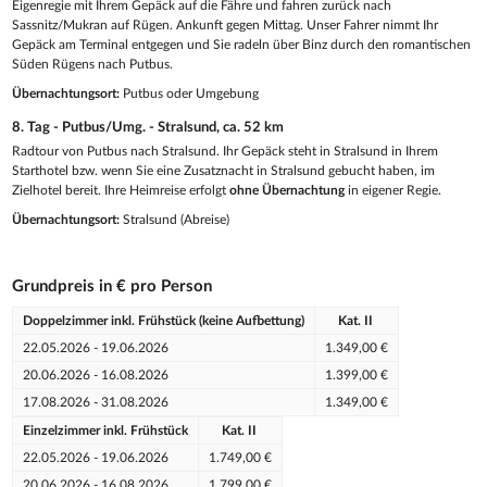
Eigenregie mit Ihrem Gepäck auf die Fähre und fahren zurück nach
Sassnitz/Mukran auf Rügen. Ankunft gegen Mittag. Unser Fahrer nimmt Ihr
Gepäck am Terminal entgegen und Sie radeln über Binz durch den romantischen
Süden Rügens nach Putbus.
Übernachtungsort:
Putbus oder Umgebung
8. Tag - Putbus/Umg. - Stralsund, ca. 52 km
Radtour von Putbus nach Stralsund. Ihr Gepäck steht in Stralsund in Ihrem
Starthotel bzw. wenn Sie eine Zusatznacht in Stralsund gebucht haben, im
Zielhotel bereit. Ihre Heimreise erfolgt
ohne Übernachtung
in eigener Regie.
Übernachtungsort:
Stralsund (Abreise)
Grundpreis in € pro Person
Doppelzimmer inkl. Frühstück (keine Aufbettung)
Kat. II
22.05.2026 - 19.06.2026
1.349,00 €
20.06.2026 - 16.08.2026
1.399,00 €
17.08.2026 - 31.08.2026
1.349,00 €
Einzelzimmer inkl. Frühstück
Kat. II
22.05.2026 - 19.06.2026
1.749,00 €
20.06.2026 - 16.08.2026
1.799,00 €