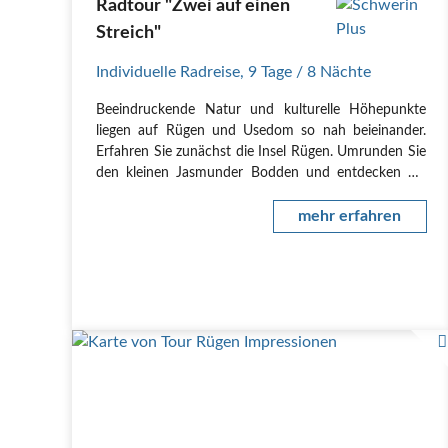
Radtour "Zwei auf einen
Streich"
Individuelle Radreise
,
9 Tage
/ 8 Nächte
Beeindruckende Natur und kulturelle Höhepunkte
liegen auf Rügen und Usedom so nah beieinander.
Erfahren Sie zunächst die Insel Rügen. Umrunden Sie
den kleinen Jasmunder Bodden und entdecken Sie
Puttbus, die Kulturhauptstadt der Insel Rügen. Im
Anschluss reisen Sie mit Ihrem PKW auf die Insel
mehr erfahren
Usedom.…