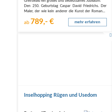
Greifswald ein großes und bedeutsames Jubiläum:
Den 250. Geburtstag Caspar David Friedrichs. Der
Maler, der wie kein anderer die Kunst der Romantik
in Deutschland geprägt hat, wurde am 5. September
789,- €
1774 in Greifswald geboren...
ab
mehr erfahren
Bis heute fasziniert Caspar…
Inselhopping Rügen und Usedom