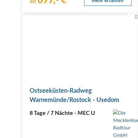
699,- €
David Friedrich auf Leinwand festgehalten hat, die…
ab
mehr erfahren
Ostseeküsten-Radweg
Warnemünde/Rostock - Usedom
8 Tage / 7 Nächte - MEC U