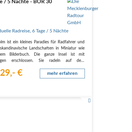
e / 5 Nächte - BOR 30
duelle Radreise
,
6 Tage
/ 5 Nächte
lm ist ein kleines Paradies für Radfahrer und
 skandinavische Landschaften in Miniatur wie
em Bilderbuch. Die ganze Insel ist mit
gen erschlossen. Sie radeln auf dem
nradweg einmal um die ganze Insel und
29,- €
ehmen zwischendrin Ausflüge.
mehr erfahren
ltour
l
chsvoll