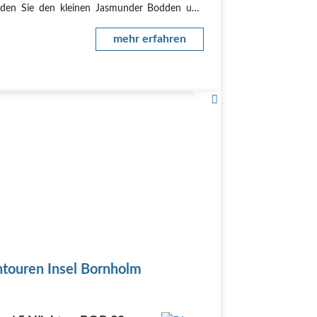
den Sie den kleinen Jasmunder Bodden und
n Sie der Ostsee zwischen Mukran und Binz
ahe. Der idyllische Hafen von Lauterbach lädt
mehr erfahren
er…
ntouren Insel Bornholm