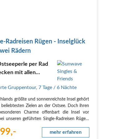
le-Radreisen Rügen - Inselglück
zwei Rädern
Ostseeperle per Rad
cken mit allen
ights wie den
rte Gruppentour
,
7 Tage
/ 6 Nächte
efelsen
hlands größte und sonnenreichste Insel gehört
 beliebtesten Zielen an der Ostsee. Doch ihren
besonderen Charme offenbart die Insel vor
bei unseren geführten Single-Radreisen Rügen.
ilder Spätsommersonne im Gesicht und
99,-
wind im Herzen geht es zu reizvollen Orten
mehr erfahren