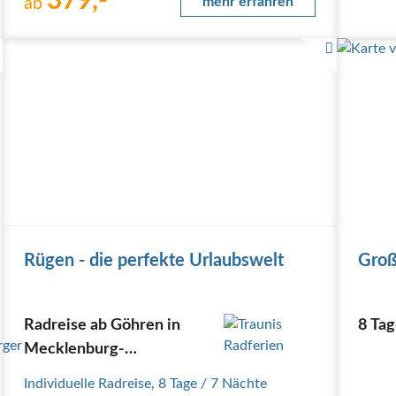
379,-
David Friedrich auf Leinwand festgehalten hat, die…
ab
mehr erfahren
Rügen - die perfekte Urlaubswelt
Groß
Radreise ab Göhren in
8 Tag
Mecklenburg-
Vorpommern vom
Individuelle Radreise
,
8 Tage
/ 7 Nächte