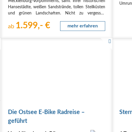
Mecklenburg-Vorpommerns, samt ihrer historischen
Umrun
Hansestädte, weißen Sandstrände, tollen Steilküsten
komme
und grünen Landschaften. Nicht zu vergessen
ganz n
Deutschlands größte Insel mit ihren berühmten
zu ein
1.599,- €
Kreidefelsen und die mondänen Kaiserbäder
ab
mehr erfahren
Usedoms.
Origin…
Die Ostsee E-Bike Radreise –
Ster
geführt