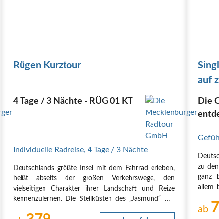
Rügen Kurztour
Sing
auf 
4 Tage / 3 Nächte - RÜG 01 KT
Die 
entde
Highl
Gefüh
Kreid
Individuelle Radreise
,
4 Tage
/ 3 Nächte
Deutsc
zu den
Deutschlands größte Insel mit dem Fahrrad erleben,
ganz 
heißt abseits der großen Verkehrswege, den
allem 
vielseitigen Charakter ihrer Landschaft und Reize
Mit m
kennenzulernen. Die Steilküsten des „Jasmund“ mit
7
Rücken
ab
den Kreidefelsen, die der berühmte Maler Caspar
rund…