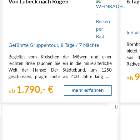
Von Lübeck nach Rügen
6 Tag
Indivi
Bornho
Geführte Gruppentour
,
8 Tage
/ 7 Nächte
bietet
Begleitet vom Kreischen der Möwen und einer
aus d
leichten Brise tauchen Sie ein in die mittelalterliche
Radwe
Welt der Hanse: Der Städtebund, um 1250
Küste
9
geschlossen, prägte mehr als 400 Jahre lang die
untern
ab
Wirtschaft, den Handel und die Politik im Nord- und
Origina
1.790,- €
Ostseeraum Deutschlands. Seine bedeutendsten
ab
mehr erfahren
norma
Ostsee-Städte…
anspru
GPS-…