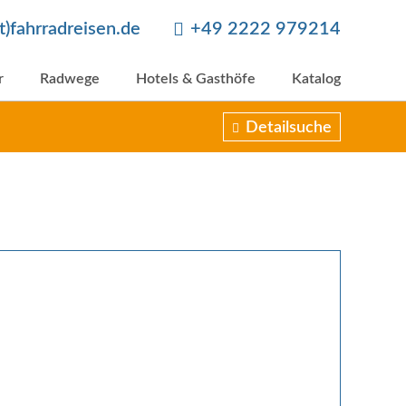
at)fahrradreisen.de
+49 2222 979214
r
Radwege
Hotels & Gasthöfe
Katalog
Detailsuche