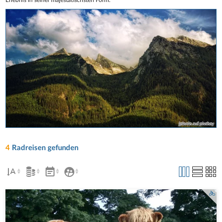
jplenio auf pixabay
4
Radreisen gefunden