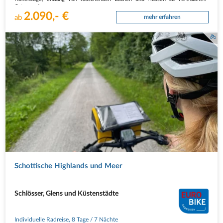
Orten und…
2.090,- €
ab
mehr erfahren
Radfahrerin am Radweg in Schottland
Schottische Highlands und Meer
Schlösser, Glens und Küstenstädte
Individuelle Radreise
,
8 Tage
/ 7 Nächte