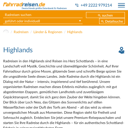
+49 2222 979214
suchen
geführt oder individuell
Detailsuche
Radreisen
Länder & Regionen
Highlands
Highlands
Radreisen in den Highlands sind Reisen ins Herz Schottlands – in eine
Landschaft voll Mystik, Geschichte und überwältigender Schönheit. Auf Ihrer
Fahrradtour durch grüne Moore, glitzernde Seen und schroffe Berge spüren Sie
die ungezähmte Seele dieses Landes. Jede Radreise durch die Highlands ist ein
Dialog mit der Natur – intensiv, inspirierend und tief berührend. Unsere
organisierten Radreisen machen dieses Erlebnis mühelos zugänglich: mit gut
abgestimmten Etappen, gemütlichen Landhotels und zuverlässigem
Gepäcktransport, damit Sie sich ganz dem Zauber der Weite hingeben können.
Der Blick über Loch Ness, das Glitzern des Sonnenlichts auf stillen
Wasserflächen oder der Duft des Torfs am Abend – all das wird zu einem
unvergesslichen Mosaik aus Momenten. Diese Region steht für Freiheit und
Sehnsucht zugleich. Entdecken Sie jetzt unsere Premium-Reisepauschalen und
starten Sie Ihre Radreise durch die Highlands – für ein authentisches Schottland-
Erlebnis in seiner majestätischsten Form.