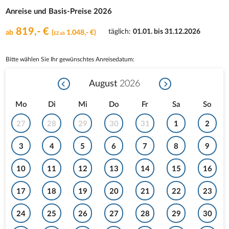
Anreise und Basis-Preise 2026
819,- €
täglich
:
01.01. bis 31.12.2026
ab
(
1.048,- €)
EZ ab
Bitte wählen Sie Ihr gewünschtes Anreisedatum:
August
2026
Mo
Di
Mi
Do
Fr
Sa
So
27
28
29
30
31
1
2
3
4
5
6
7
8
9
10
11
12
13
14
15
16
17
18
19
20
21
22
23
24
25
26
27
28
29
30