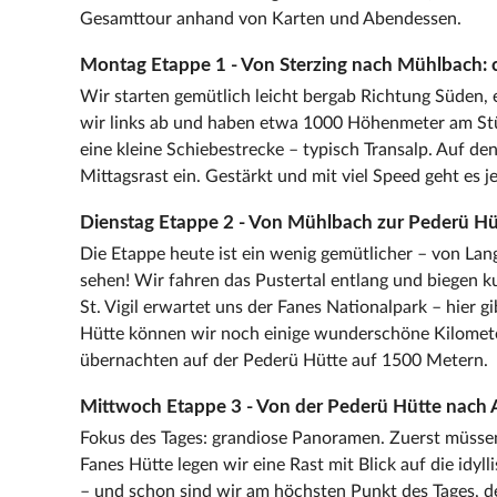
Gesamttour anhand von Karten und Abendessen.
Montag Etappe 1 - Von Sterzing nach Mühlbach: 
Wir starten gemütlich leicht bergab Richtung Süden,
wir links ab und haben etwa 1000 Höhenmeter am Stüc
eine kleine Schiebestrecke – typisch Transalp. Auf d
Mittagsrast ein. Gestärkt und mit viel Speed geht es je
Dienstag Etappe 2 - Von Mühlbach zur Pederü Hüt
Die Etappe heute ist ein wenig gemütlicher – von Lang
sehen! Wir fahren das Pustertal entlang und biegen ku
St. Vigil erwartet uns der Fanes Nationalpark – hier 
Hütte können wir noch einige wunderschöne Kilometer
übernachten auf der Pederü Hütte auf 1500 Metern.
Mittwoch Etappe 3 - Von der Pederü Hütte nach A
Fokus des Tages: grandiose Panoramen. Zuerst müssen
Fanes Hütte legen wir eine Rast mit Blick auf die idyl
– und schon sind wir am höchsten Punkt des Tages, d