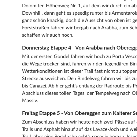
Dolomiten Höhenweg Nr. 1, auf dem wir durch ein ab
Downhill, dann geht es speedig runter bis Armentarola
ganz schön knackig, doch die Aussicht von oben ist g
Forststraßen fahren wir bergab nach Arabba, zum Sch
schaffen wir auch noch.
Donnerstag Etappe 4 - Von Arabba nach Oberegge
Mit der ersten Gondel fahren wir hoch zu Porta Ves
die Wege trocken sind, fahren wir den legendären Bin
Wetterkonditionen ist dieser Trail fast nicht zu toppe
Strecke ausweichen. Den Bindelweg fahren wir bis zu
bis Canazei. Ab hier geht's entlang der Radroute bis 
Abschluss dieses tollen Tages: der Tempelweg nach Ob
Massiv.
Freitag Etappe 5 - Von Obereggen zum Kalterer Se
Zum Abschluss haben wir heute noch zwei Pässe auf 
Trails und Asphalt hinauf auf das Lavaze-Joch und we
Trail, über eine Rodelbahn geht's speedig bergab. In