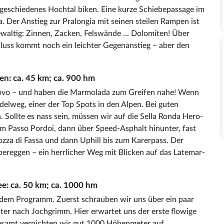
geschiedenes Hochtal biken. Eine kurze Schiebepassage im
. Der Anstieg zur Pralongia mit seinen steilen Rampen ist
ewaltig: Zinnen, Zacken, Felswände ... Dolomiten! Über
luss kommt noch ein leichter Gegenanstieg – aber den
n: ca. 45 km; ca. 900 hm
covo – und haben die Marmolada zum Greifen nahe! Wenn
delweg, einer der Top Spots in den Alpen. Bei guten
n. Sollte es nass sein, müssen wir auf die Sella Ronda Hero-
m Passo Pordoi, dann über Speed-Asphalt hinunter, fast
Pozza di Fassa und dann Uphill bis zum Karerpass. Der
ereggen – ein herrlicher Weg mit Blicken auf das Latemar-
e: ca. 50 km; ca. 1000 hm
dem Programm. Zuerst schrauben wir uns über ein paar
iter nach Jochgrimm. Hier erwartet uns der erste flowige
sgesamt vernichten wir gut 1000 Höhenmeter auf