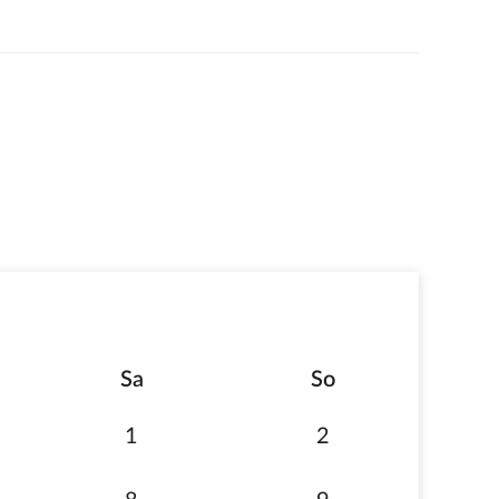
zur
Sa
So
1
2