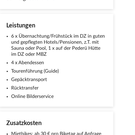
Leistungen
6 x Übernachtung/Frühstück im DZ in guten
und gepflegten Hotels/Pensionen, z.T. mit
Sauna oder Pool, 1 x auf der Pederü Hütte
im DZ oder MBZ
4 x Abendessen
Tourenführung (Guide)
Gepäcktransport
Rücktransfer
Online Bilderservice
Zusatzkosten
Mietbikes: ab 30 € pro Biketag auf Anfrage