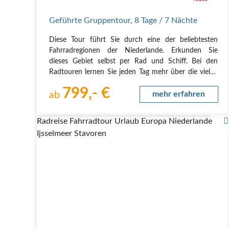
Geführte Gruppentour
,
8 Tage
/ 7 Nächte
Diese Tour führt Sie durch eine der beliebtesten
Fahrradregionen der Niederlande. Erkunden Sie
dieses Gebiet selbst per Rad und Schiff. Bei den
Radtouren lernen Sie jeden Tag mehr über die vielen
historischen Städte, wunderschönen
799,- €
Flusslandschaften und vielfältigen Naturgebiete.
ab
mehr erfahren
Jeden Abend kehren…
Radreise Fahrradtour Urlaub Europa Niederlande
Ijsselmeer Stavoren