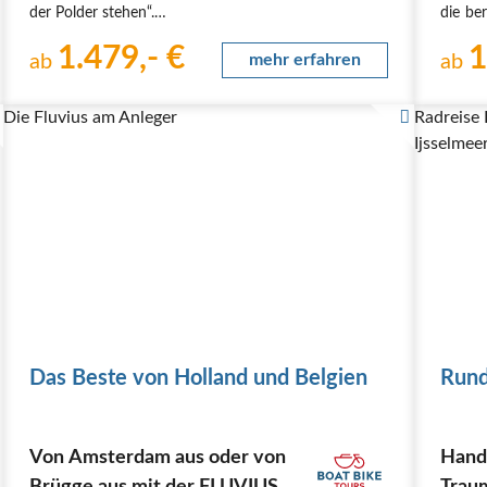
der Polder stehen“.
die be
Diese Zeilen eines berühmten Gedichts des
Kultu
1.479,- €
1
niederländischen Dichters Hendrik Marsman
ab
mehr erfahren
Antwe
ab
beschreiben nur zu gut diese wunderbare…
Begeg
Die Fluvius am Anleger
Radreise
Ijsselmee
Das Beste von Holland und Belgien
Rund
Von Amsterdam aus oder von
Hand