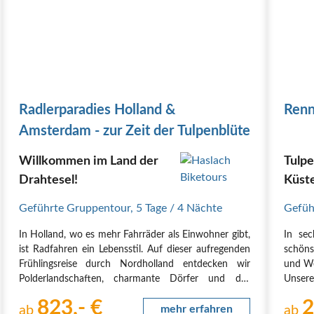
Radlerparadies Holland &
Renn
Amsterdam - zur Zeit der Tulpenblüte
Willkommen im Land der
Tulp
Drahtesel!
Küst
Geführte Gruppentour
,
5 Tage
/ 4 Nächte
Gefüh
In Holland, wo es mehr Fahrräder als Einwohner gibt,
In sec
ist Radfahren ein Lebensstil. Auf dieser aufregenden
schöns
Frühlingsreise durch Nordholland entdecken wir
und We
Polderlandschaften, charmante Dörfer und das
Unsere
blühende Blumenmeer am Keukenhof. Wir genießen
uns e
823,- €
2
die frische Nordseeluft und erkunden Amsterdam auf
ab
mehr erfahren
histor
ab