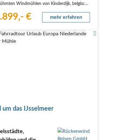
rühmten Windmühlen von Kinderdijk, belgische
r in den wunderbaren, flämischen Städten
.899,- €
rpen, Gent und Brügge, persönliche
mehr erfahren
nungen…
 Fahrradtour Urlaub Europa Niederlande
r Mühle
 um das IJsselmeer
elsstädte,