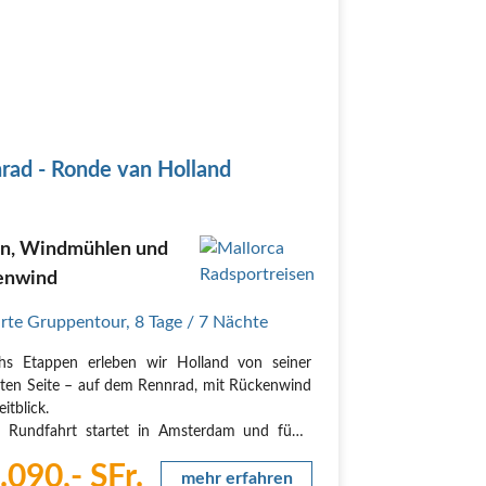
rad - Ronde van Holland
en, Windmühlen und
enwind
rte Gruppentour
,
8 Tage
/ 7 Nächte
hs Etappen erleben wir Holland von seiner
ten Seite – auf dem Rennrad, mit Rückenwind
itblick.
 Rundfahrt startet in Amsterdam und führt
ntlang der Nordseeküste über Den Haag zur
.090,- SFr.
ischen Festungsstadt Brielle, weiter über Inseln
mehr erfahren