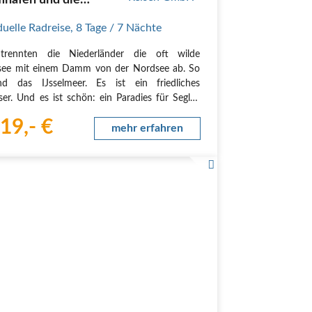
mhäfen und die
liche See
duelle Radreise
,
8 Tage
/ 7 Nächte
 trennten die Niederländer die oft wilde
see mit einem Damm von der Nordsee ab. So
nd das IJsselmeer. Es ist ein friedliches
er. Und es ist schön: ein Paradies für Segler,
und Windsurfer, das nach wie vor den Charme
19,- €
 versprüht. Paradiesisch ist die meist flache…
mehr erfahren