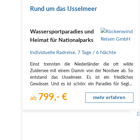
Rund um das IJsselmeer
Wassersportparadies und
Heimat für Nationalparks
Individuelle Radreise
,
7 Tage
/ 6 Nächte
Einst trennten die Niederländer die oft wilde
Zuidersee mit einem Damm von der Nordsee ab. So
entstand das IJsselmeer. Es ist ein friedliches
Gewässer. Und es ist schön: ein Paradies für Segler,
Kite- und Windsurfer, das nach wie vor den Charme
799,- €
der See versprüht. Paradiesisch ist die meist flache…
ab
mehr erfahren