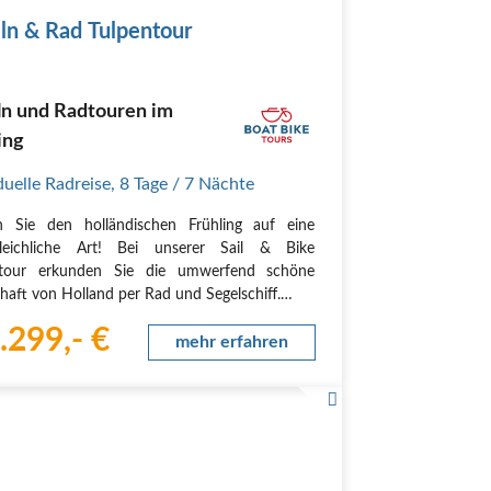
ln & Rad Tulpentour
ln und Radtouren im
ing
duelle Radreise
,
8 Tage
/ 7 Nächte
n Sie den holländischen Frühling auf eine
gleichliche Art! Bei unserer Sail & Bike
ntour erkunden Sie die umwerfend schöne
haft von Holland per Rad und Segelschiff.
pern Sie den Duft der Tulpenfelder, wenn Sie
.299,- €
die Landschaft radeln, spüren Sie die Freiheit,
mehr erfahren
Sie…