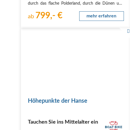
durch das flache Polderland, durch die Dünen und
entlang der kilometerlangen Sandstrände der
799,- €
Nordseeküste, vorbei an historischen Windmühlen,
ab
mehr erfahren
über die…
Höhepunkte der Hanse
Tauchen Sie ins Mittelalter ein