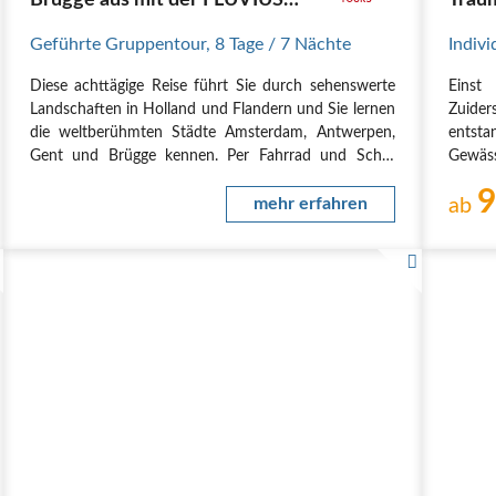
Brügge aus mit der FLUVIUS
Trau
und DE HOLLAND
fried
Geführte Gruppentour
,
8 Tage
/ 7 Nächte
Indivi
Diese achttägige Reise führt Sie durch sehenswerte
Einst
Landschaften in Holland und Flandern und Sie lernen
Zuider
die weltberühmten Städte Amsterdam, Antwerpen,
entsta
Gent und Brügge kennen. Per Fahrrad und Schiff
Gewäss
durchqueren Sie die wunderschöne, flache
Kite- 
9
Landschaft in den Niederlanden, die wasserreiche
mehr erfahren
der See
ab
Provinz…