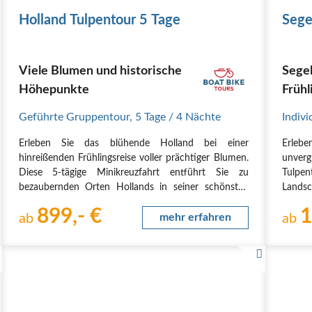
Holland Tulpentour 5 Tage
Sege
Viele Blumen und historische
Sege
Höhepunkte
Frühl
Geführte Gruppentour
,
5 Tage
/ 4 Nächte
Indivi
Erleben Sie das blühende Holland bei einer
Erlebe
hinreißenden Frühlingsreise voller prächtiger Blumen.
unver
Diese 5-tägige Minikreuzfahrt entführt Sie zu
Tulpe
bezaubernden Orten Hollands in seiner schönsten
Landsc
Jahreszeit und zu verborgenen botanischen Schätzen
Schnup
899,- €
1
im „Garten von Amsterdam”. Genießen Sie
ab
mehr erfahren
durch 
ab
unvergessliche…
wenn 