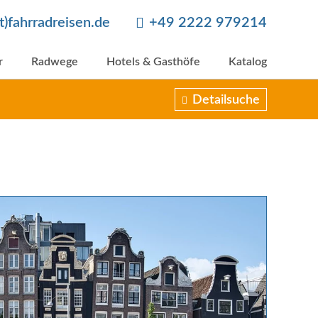
at)fahrradreisen.de
+49 2222 979214
r
Radwege
Hotels & Gasthöfe
Katalog
Detailsuche