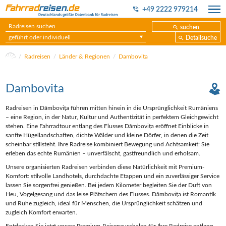
+49 2222 979214
suchen
geführt oder individuell
Detailsuche
Radreisen
Länder & Regionen
Dambovita
Dambovita
Radreisen in Dâmbovița führen mitten hinein in die Ursprünglichkeit Rumäniens
– eine Region, in der Natur, Kultur und Authentizität in perfektem Gleichgewicht
stehen. Eine Fahrradtour entlang des Flusses Dâmbovița eröffnet Einblicke in
sanfte Hügellandschaften, dichte Wälder und kleine Dörfer, in denen die Zeit
scheinbar stillsteht. Ihre Radreise kombiniert Bewegung und Achtsamkeit: Sie
erleben das echte Rumänien – unverfälscht, gastfreundlich und erholsam.
Unsere organisierten Radreisen verbinden diese Natürlichkeit mit Premium-
Komfort: stilvolle Landhotels, durchdachte Etappen und ein zuverlässiger Service
lassen Sie sorgenfrei genießen. Bei jedem Kilometer begleiten Sie der Duft von
Heu, Vogelgesang und das leise Plätschern des Flusses. Dâmbovița ist Romantik
und Ruhe zugleich, ideal für Menschen, die Ursprünglichkeit schätzen und
zugleich Komfort erwarten.
Entdecken Sie jetzt unsere Premium-Reisepauschalen für Ihre Radreise entlang