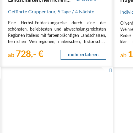
Landschaften, herrlichen
Hüge
Weinregionen, malerische
Geführte Gruppentour
,
5 Tage
/ 4 Nächte
Indivi
Dörfer
Eine Herbst-Entdeckungsreise durch eine der
Oliven
schönsten, beliebtesten und abwechslungsreichsten
Weinre
Regionen Italiens mit farbenprächtigen Landschaften,
Rede? 
herrlichen Weinregionen, malerischen, historischen
klar,
Dörfern und kulturell bedeutenden Städten wie Siena
Landsc
728,- €
1
und San Gimignano, das „Manhattan“ der Toskana.
ab
mehr erfahren
durch 
ab
Wi…