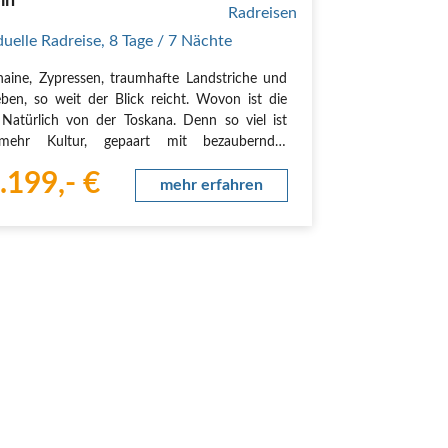
ln
duelle Radreise
,
8 Tage
/ 7 Nächte
haine, Zypressen, traumhafte Landstriche und
ben, so weit der Blick reicht. Wovon ist die
Natürlich von der Toskana. Denn so viel ist
 mehr Kultur, gepaart mit bezaubernder
haft, geht nicht. Versprochen! Die Rundfahrt
.199,- €
die Toskana lässt Ihr Italien-Herz höher…
mehr erfahren