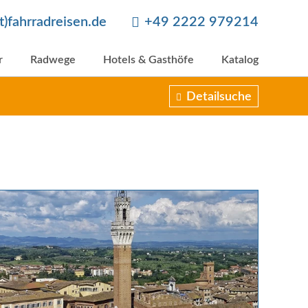
at)fahrradreisen.de
+49 2222 979214
r
Radwege
Hotels & Gasthöfe
Katalog
Detailsuche