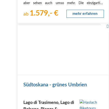
aber sehen auch umso mehr. Die einzigartige
Landschaft wird Sie förmlich tragen und in den
1.579,- €
charakteristischen Dörfern werden Sie herzlichen
ab
mehr erfahren
empfangen.…
Südtoskana - grünes Umbrien
Lago di Trasimeno, Lago di