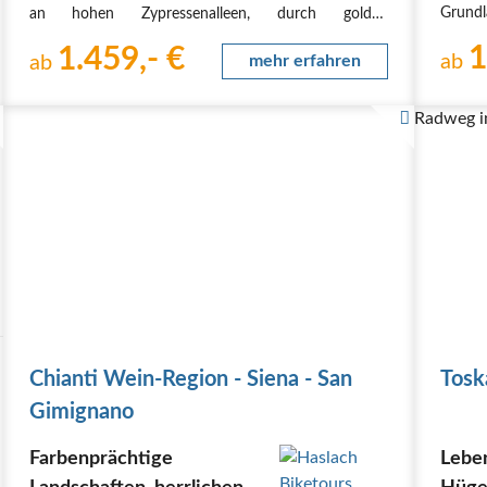
Grundl
an hohen Zypressenalleen, durch golden
den in
schimmernde Weizenfelder und entlang
1
1.459,- €
Woche
ab
weltberühmter Weinreben. Sie sollten der
ab
mehr erfahren
toskan
Versuchung nicht widerstehen,…
sanfte
Radweg i
Chianti Wein-Region - Siena - San
Tosk
Gimignano
Farbenprächtige
Leben