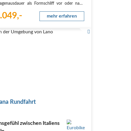
agenausdauer als Formschliff vor oder nach
dividuellen Saison-Highlights. Wir bieten pro
.049,-
 5 Radausfahrten in der wunderschönen
mehr erfahren
ischen Landschaft auf ruhigen Straßen mit
n Hügeln…
n der Umgebung von Lano
ana Rundfahrt
sgefühl zwischen Italiens