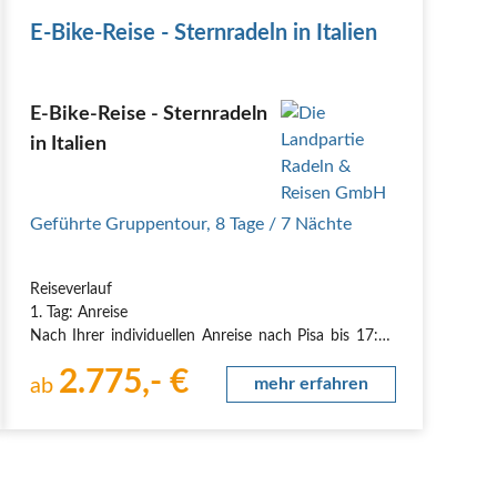
E-Bike-Reise - Sternradeln in Italien
E-Bike-Reise - Sternradeln
in Italien
Geführte Gruppentour
,
8 Tage
/ 7 Nächte
Reiseverlauf
1. Tag: Anreise
Nach Ihrer individuellen Anreise nach Pisa bis 17:30
Uhr erwartet Sie Ihr Reiseleiter um 18:00 Uhr am
2.775,- €
Flughafen zur Begrüßung. Per Bustransfer geht es
ab
mehr erfahren
direkt in unser schönes Hotel Tenuta del Fontino, ein
ehemaliges Gutshaus in den grünen Hügeln der
toskanischen Maremma.…