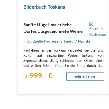
Bilderbuch Toskana
Sanfte Hügel, malerische
Dörfer, ausgezeichnete Weine
Individuelle Radreise
,
8 Tage
/ 7 Nächte
Radfahren in der Toskana verbindet Genuss und
Kultur auf einzigartige Weise. Entlang von
Zypressenalleen, silbrig schimmernden Olivenhainen
und weiten Feldern führt Sie die Route durch eine
Landschaft, die wie ein Gemälde wirkt. Unterwegs
999,- €
locken berühmte Weine wie Brunello di Montalcino
ab
mehr erfahren
und Chianti…