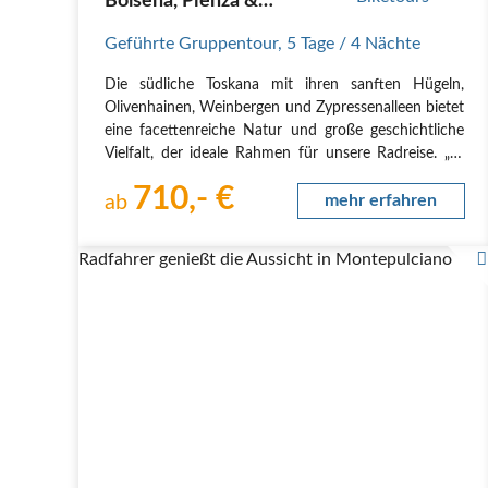
Bolsena, Pienza &
Montepulciano – ein
Geführte Gruppentour
,
5 Tage
/ 4 Nächte
Landschaftstraum
Die südliche Toskana mit ihren sanften Hügeln,
Olivenhainen, Weinbergen und Zypressenalleen bietet
eine facettenreiche Natur und große geschichtliche
Vielfalt, der ideale Rahmen für unsere Radreise. „Le
Crete Senesi“ nennen die Einheimischen die südlich
710,- €
von Siena gelegene Hügellandschaft. Die dünn…
ab
mehr erfahren
Radfahrer genießt die Aussicht in Montepulciano