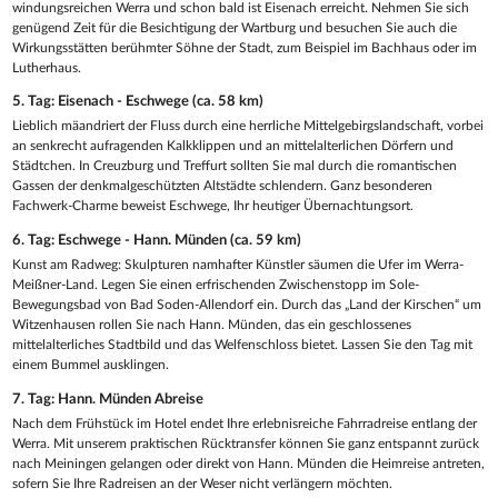
windungsreichen Werra und schon bald ist Eisenach erreicht. Nehmen Sie sich
genügend Zeit für die Besichtigung der Wartburg und besuchen Sie auch die
Wirkungsstätten berühmter Söhne der Stadt, zum Beispiel im Bachhaus oder im
Lutherhaus.
5. Tag: Eisenach - Eschwege (ca. 58 km)
Lieblich mäandriert der Fluss durch eine herrliche Mittelgebirgslandschaft, vorbei
an senkrecht aufragenden Kalkklippen und an mittelalterlichen Dörfern und
Städtchen. In Creuzburg und Treffurt sollten Sie mal durch die romantischen
Gassen der denkmalgeschützten Altstädte schlendern. Ganz besonderen
Fachwerk-Charme beweist Eschwege, Ihr heutiger Übernachtungsort.
6. Tag: Eschwege - Hann. Münden (ca. 59 km)
Kunst am Radweg: Skulpturen namhafter Künstler säumen die Ufer im Werra-
Meißner-Land. Legen Sie einen erfrischenden Zwischenstopp im Sole-
Bewegungsbad von Bad Soden-Allendorf ein. Durch das „Land der Kirschen“ um
Witzenhausen rollen Sie nach Hann. Münden, das ein geschlossenes
mittelalterliches Stadtbild und das Welfenschloss bietet. Lassen Sie den Tag mit
einem Bummel ausklingen.
7. Tag: Hann. Münden Abreise
Nach dem Frühstück im Hotel endet Ihre erlebnisreiche Fahrradreise entlang der
Werra. Mit unserem praktischen Rücktransfer können Sie ganz entspannt zurück
nach Meiningen gelangen oder direkt von Hann. Münden die Heimreise antreten,
sofern Sie Ihre Radreisen an der Weser nicht verlängern möchten.