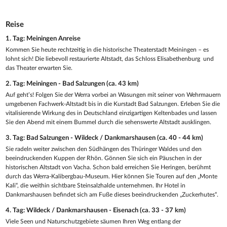
Reise
1. Tag: Meiningen Anreise
Kommen Sie heute rechtzeitig in die historische Theaterstadt Meiningen – es
lohnt sich! Die liebevoll restaurierte Altstadt, das Schloss Elisabethenburg und
das Theater erwarten Sie.
2. Tag: Meiningen - Bad Salzungen (ca. 43 km)
Auf geht’s! Folgen Sie der Werra vorbei an Wasungen mit seiner von Wehrmauern
umgebenen Fachwerk-Altstadt bis in die Kurstadt Bad Salzungen. Erleben Sie die
vitalisierende Wirkung des in Deutschland einzigartigen Keltenbades und lassen
Sie den Abend mit einem Bummel durch die sehenswerte Altstadt ausklingen.
3. Tag: Bad Salzungen - Wildeck / Dankmarshausen (ca. 40 - 44 km)
Sie radeln weiter zwischen den Südhängen des Thüringer Waldes und den
beeindruckenden Kuppen der Rhön. Gönnen Sie sich ein Päuschen in der
historischen Altstadt von Vacha. Schon bald erreichen Sie Heringen, berühmt
durch das Werra-Kalibergbau-Museum. Hier können Sie Touren auf den „Monte
Kali“, die weithin sichtbare Steinsalzhalde unternehmen. Ihr Hotel in
Dankmarshausen befindet sich am Fuße dieses beeindruckenden „Zuckerhutes“.
4. Tag: Wildeck / Dankmarshausen - Eisenach (ca. 33 - 37 km)
Viele Seen und Naturschutzgebiete säumen Ihren Weg entlang der