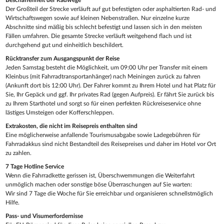
Der Großteil der Strecke verläuft auf gut befestigten oder asphaltierten Rad- und
Wirtschaftswegen sowie auf kleinen Nebenstraßen. Nur einzelne kurze
Abschnitte sind mäßig bis schlecht befestigt und lassen sich in den meisten
Fällen umfahren. Die gesamte Strecke verläuft weitgehend flach und ist
durchgehend gut und einheitlich beschildert.
Rücktransfer zum Ausgangspunkt der Reise
Jeden Samstag besteht die Möglichkeit, um 09:00 Uhr per Transfer mit einem
Kleinbus (mit Fahrradtransportanhänger) nach Meiningen zurück zu fahren
(Ankunft dort bis 12:00 Uhr). Der Fahrer kommt zu Ihrem Hotel und hat Platz für
Sie, Ihr Gepäck und ggf. Ihr privates Rad (gegen Aufpreis). Er fährt Sie zurück bis
zu Ihrem Starthotel und sorgt so für einen perfekten Rückreiseservice ohne
lästiges Umsteigen oder Kofferschleppen.
Extrakosten, die nicht im Reisepreis enthalten sind
Eine möglicherweise anfallende Tourismusabgabe sowie Ladegebühren für
Fahrradakkus sind nicht Bestandteil des Reisepreises und daher im Hotel vor Ort
zu zahlen.
7 Tage Hotline Service
Wenn die Fahrradkette gerissen ist, Überschwemmungen die Weiterfahrt
unmöglich machen oder sonstige böse Überraschungen auf Sie warten:
Wir sind 7 Tage die Woche für Sie erreichbar und organisieren schnellstmöglich
Hilfe.
Pass- und Visumerfordernisse