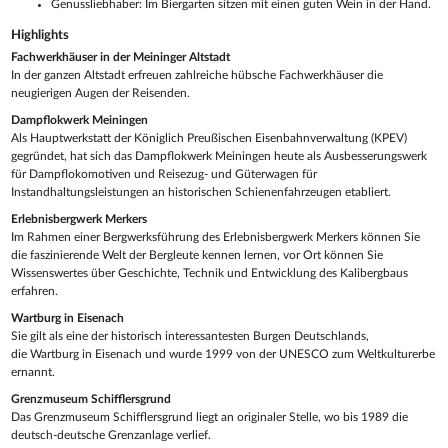
Genussliebhaber: Im Biergarten sitzen mit einen guten Wein in der Hand.
Highlights
Fachwerkhäuser in der Meininger Altstadt
In der ganzen Altstadt erfreuen zahlreiche hübsche Fachwerkhäuser die
neugierigen Augen der Reisenden.
Dampflokwerk Meiningen
Als Hauptwerkstatt der Königlich Preußischen Eisenbahnverwaltung (KPEV)
gegründet, hat sich das Dampflokwerk Meiningen heute als Ausbesserungswerk
für Dampflokomotiven und Reisezug- und Güterwagen für
Instandhaltungsleistungen an historischen Schienenfahrzeugen etabliert.
Erlebnisbergwerk Merkers
Im Rahmen einer Bergwerksführung des Erlebnisbergwerk Merkers können Sie
die faszinierende Welt der Bergleute kennen lernen, vor Ort können Sie
Wissenswertes über Geschichte, Technik und Entwicklung des Kalibergbaus
erfahren.
Wartburg in Eisenach
Sie gilt als eine der historisch interessantesten Burgen Deutschlands,
die Wartburg in Eisenach und wurde 1999 von der UNESCO zum Weltkulturerbe
ernannt.
Grenzmuseum Schifflersgrund
Das Grenzmuseum Schifflersgrund liegt an originaler Stelle, wo bis 1989 die
deutsch-deutsche Grenzanlage verlief.