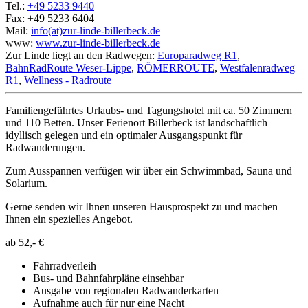
Tel.:
+49 5233 9440
Fax: +49 5233 6404
Mail:
info(at)zur-linde-billerbeck.de
www:
www.zur-linde-billerbeck.de
Zur Linde liegt an den Radwegen:
Europaradweg R1
,
BahnRadRoute Weser-Lippe
,
RÖMERROUTE
,
Westfalenradweg
R1
,
Wellness - Radroute
Familiengeführtes Urlaubs- und Tagungshotel mit ca. 50 Zimmern
und 110 Betten. Unser Ferienort Billerbeck ist landschaftlich
idyllisch gelegen und ein optimaler Ausgangspunkt für
Radwanderungen.
Zum Ausspannen verfügen wir über ein Schwimmbad, Sauna und
Solarium.
Gerne senden wir Ihnen unseren Hausprospekt zu und machen
Ihnen ein spezielles Angebot.
ab
52,- €
Fahrradverleih
Bus- und Bahnfahrpläne einsehbar
Ausgabe von regionalen Radwanderkarten
Aufnahme auch für nur eine Nacht