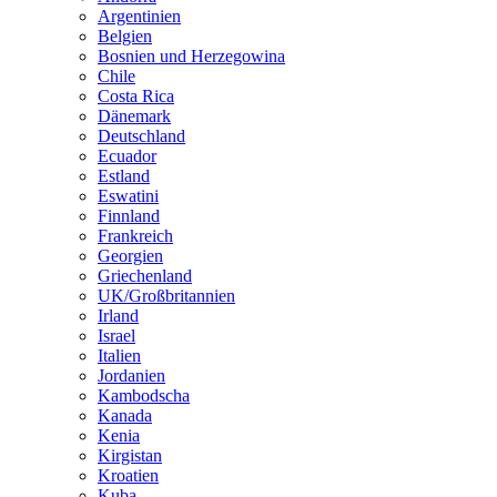
Argentinien
Belgien
Bosnien und Herzegowina
Chile
Costa Rica
Dänemark
Deutschland
Ecuador
Estland
Eswatini
Finnland
Frankreich
Georgien
Griechenland
UK/Großbritannien
Irland
Israel
Italien
Jordanien
Kambodscha
Kanada
Kenia
Kirgistan
Kroatien
Kuba