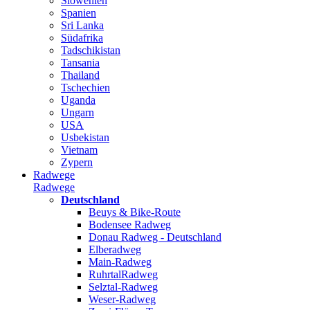
Slowenien
Spanien
Sri Lanka
Südafrika
Tadschikistan
Tansania
Thailand
Tschechien
Uganda
Ungarn
USA
Usbekistan
Vietnam
Zypern
Radwege
Radwege
Deutschland
Beuys & Bike-Route
Bodensee Radweg
Donau Radweg - Deutschland
Elberadweg
Main-Radweg
RuhrtalRadweg
Selztal-Radweg
Weser-Radweg