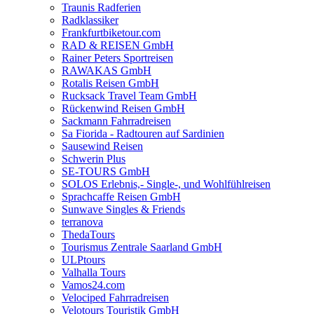
Traunis Radferien
Radklassiker
Frankfurtbiketour.com
RAD & REISEN GmbH
Rainer Peters Sportreisen
RAWAKAS GmbH
Rotalis Reisen GmbH
Rucksack Travel Team GmbH
Rückenwind Reisen GmbH
Sackmann Fahrradreisen
Sa Fiorida - Radtouren auf Sardinien
Sausewind Reisen
Schwerin Plus
SE-TOURS GmbH
SOLOS Erlebnis,- Single-, und Wohlfühlreisen
Sprachcaffe Reisen GmbH
Sunwave Singles & Friends
terranova
ThedaTours
Tourismus Zentrale Saarland GmbH
ULPtours
Valhalla Tours
Vamos24.com
Velociped Fahrradreisen
Velotours Touristik GmbH