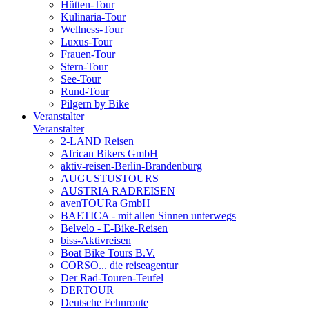
Hütten-Tour
Kulinaria-Tour
Wellness-Tour
Luxus-Tour
Frauen-Tour
Stern-Tour
See-Tour
Rund-Tour
Pilgern by Bike
Veranstalter
Veranstalter
2-LAND Reisen
African Bikers GmbH
aktiv-reisen-Berlin-Brandenburg
AUGUSTUSTOURS
AUSTRIA RADREISEN
avenTOURa GmbH
BAETICA - mit allen Sinnen unterwegs
Belvelo - E-Bike-Reisen
biss-Aktivreisen
Boat Bike Tours B.V.
CORSO... die reiseagentur
Der Rad-Touren-Teufel
DERTOUR
Deutsche Fehnroute