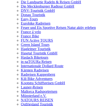
Die Landpartie Radeln & Reisen GmbH
Die Mecklenburger Radtour GmbH
DNV-Touristik GmbH
Donau Touristik
Easy-Tours
Eurobike Radreisen
Feuer und Eis Sportive Reisen Natur aktiv erleben
France á velo
France Bike
FUN Active TOURS
Green Island Tours
Hagleitner Touristik
Hasetal Touristik GmbH
Haslach Biketours
in naTOURa Reisen
Internationale Dollard Route
Kärnten Radreisen
Radreisen Kappenberg
Kili Bike Adventures
Kootstra Schiffsreisen GmbH
Launer-Reisen
Mallorca Radsportreisen
Münsterland e.V.
NATOURS REISEN
Ostfriesland Touristik