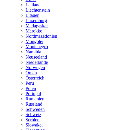
Lettland
Liechtenstein
Litauen
Luxemburg
Madagaskar
Marokko
Nordmazedonien
Mongolei
Montenegro
Namibia
Neuseeland
Niederlande
Norwegen
Oman
Österreich
Peru
Polen
Portugal
Rumänien
Russland
Schweden
Schweiz
Serbien
Slowakei