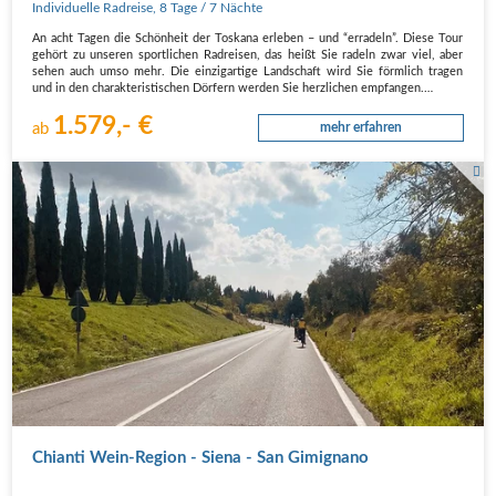
Individuelle Radreise
,
8 Tage
/ 7 Nächte
An acht Tagen die Schönheit der Toskana erleben – und “erradeln”. Diese Tour
gehört zu unseren sportlichen Radreisen, das heißt Sie radeln zwar viel, aber
sehen auch umso mehr. Die einzigartige Landschaft wird Sie förmlich tragen
und in den charakteristischen Dörfern werden Sie herzlichen empfangen.…
1.579,- €
ab
mehr erfahren
Chianti Wein-Region - Siena - San Gimignano