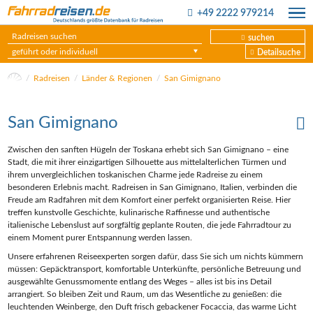
+49 2222 979214
suchen
geführt oder individuell
Detailsuche
Radreisen
Länder & Regionen
San Gimignano
San Gimignano
Zwischen den sanften Hügeln der Toskana erhebt sich San Gimignano – eine
Stadt, die mit ihrer einzigartigen Silhouette aus mittelalterlichen Türmen und
ihrem unvergleichlichen toskanischen Charme jede Radreise zu einem
besonderen Erlebnis macht. Radreisen in San Gimignano, Italien, verbinden die
Freude am Radfahren mit dem Komfort einer perfekt organisierten Reise. Hier
treffen kunstvolle Geschichte, kulinarische Raffinesse und authentische
italienische Lebenslust auf sorgfältig geplante Routen, die jede Fahrradtour zu
einem Moment purer Entspannung werden lassen.
Unsere erfahrenen Reiseexperten sorgen dafür, dass Sie sich um nichts kümmern
müssen: Gepäcktransport, komfortable Unterkünfte, persönliche Betreuung und
ausgewählte Genussmomente entlang des Weges – alles ist bis ins Detail
arrangiert. So bleiben Zeit und Raum, um das Wesentliche zu genießen: die
leuchtenden Weinberge, den Duft frisch gebackener Focaccia, das warme Licht