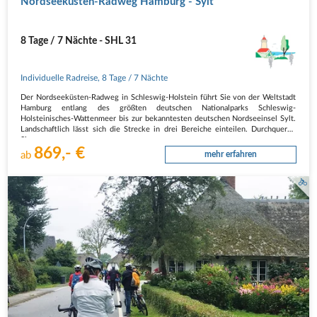
Nordseeküsten-Radweg Hamburg - Sylt
8 Tage / 7 Nächte - SHL 31
Individuelle Radreise
,
8 Tage
/ 7 Nächte
Der Nordseeküsten-Radweg in Schleswig-Holstein führt Sie von der Weltstadt
Hamburg entlang des größten deutschen Nationalparks Schleswig-
Holsteinisches-Wattenmeer bis zur bekanntesten deutschen Nordseeinsel Sylt.
Landschaftlich lässt sich die Strecke in drei Bereiche einteilen. Durchqueren
Sie…
869,- €
ab
mehr erfahren