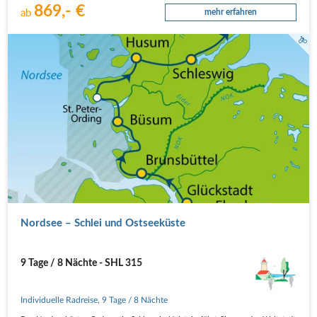
869,- €
ab
mehr erfahren
Nordsee – Schlei und Ostseeküste
9 Tage / 8 Nächte - SHL 315
Individuelle Radreise
,
9 Tage
/ 8 Nächte