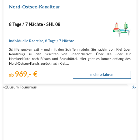
Nord-Ostsee-Kanaltour
8 Tage / 7 Nächte - SHL 08
Individuelle Radreise
,
8 Tage
/ 7 Nächte
Schiffe gucken satt - und mit den Schiffen radeln. Sie radeln von Kiel über
Rendsburg zu den Grachten von Friedrichstadt. Über die Eider zur
Nordseeküste nach Büsum und Brunsbüttel. Hier geht es immer entlang des
Nord-Ostsee-Kanals zurück nach Kiel.
Originaltour
969,- €
normal
ab
mehr erfahren
GPS-Daten
(c)Büsum Tourismus
Reisebeschreibung
1. Tag…