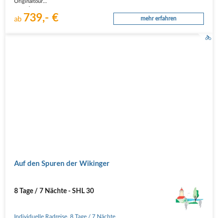
Originaltour
normal
739,- €
leicht
ab
mehr erfahren
Reisebeschreibung
1. Tag - Anreise nach Husum
In eigener Regie, die graue Stadt…
Auf den Spuren der Wikinger
8 Tage / 7 Nächte - SHL 30
Individuelle Radreise
,
8 Tage
/ 7 Nächte