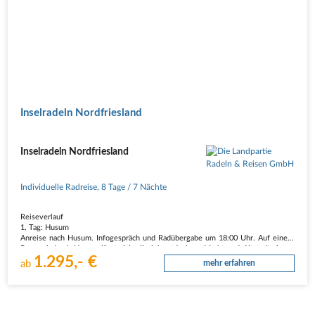
Inselradeln Nordfriesland
Inselradeln Nordfriesland
Individuelle Radreise
,
8 Tage
/ 7 Nächte
Reiseverlauf
1. Tag: Husum
Anreise nach Husum. Infogespräch und Radüber­gabe um 18:00 Uhr. Auf einem
Bummel durch Husum lässt sich allerlei entdecken: Markt und Altstadt zieren
1.295,- €
Kaufmannshäuser im Stil der Renaissance, der Gotik und des Klassizismus. Sie
ab
mehr erfahren
erinnern an die alte Handelstradition der…