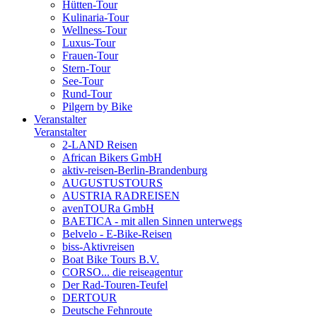
Hütten-Tour
Kulinaria-Tour
Wellness-Tour
Luxus-Tour
Frauen-Tour
Stern-Tour
See-Tour
Rund-Tour
Pilgern by Bike
Veranstalter
Veranstalter
2-LAND Reisen
African Bikers GmbH
aktiv-reisen-Berlin-Brandenburg
AUGUSTUSTOURS
AUSTRIA RADREISEN
avenTOURa GmbH
BAETICA - mit allen Sinnen unterwegs
Belvelo - E-Bike-Reisen
biss-Aktivreisen
Boat Bike Tours B.V.
CORSO... die reiseagentur
Der Rad-Touren-Teufel
DERTOUR
Deutsche Fehnroute