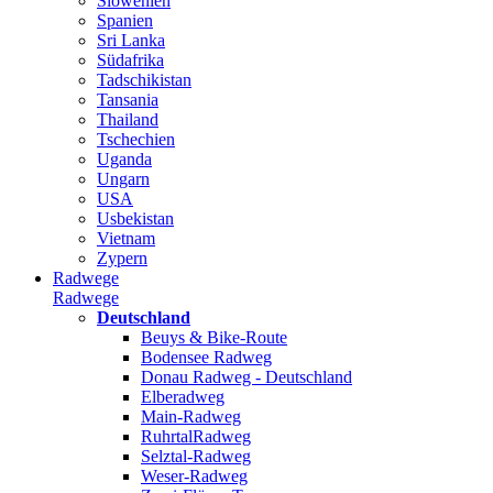
Slowenien
Spanien
Sri Lanka
Südafrika
Tadschikistan
Tansania
Thailand
Tschechien
Uganda
Ungarn
USA
Usbekistan
Vietnam
Zypern
Radwege
Radwege
Deutschland
Beuys & Bike-Route
Bodensee Radweg
Donau Radweg - Deutschland
Elberadweg
Main-Radweg
RuhrtalRadweg
Selztal-Radweg
Weser-Radweg