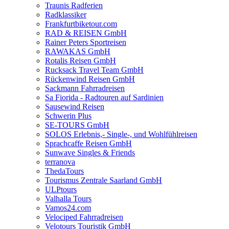
Traunis Radferien
Radklassiker
Frankfurtbiketour.com
RAD & REISEN GmbH
Rainer Peters Sportreisen
RAWAKAS GmbH
Rotalis Reisen GmbH
Rucksack Travel Team GmbH
Rückenwind Reisen GmbH
Sackmann Fahrradreisen
Sa Fiorida - Radtouren auf Sardinien
Sausewind Reisen
Schwerin Plus
SE-TOURS GmbH
SOLOS Erlebnis,- Single-, und Wohlfühlreisen
Sprachcaffe Reisen GmbH
Sunwave Singles & Friends
terranova
ThedaTours
Tourismus Zentrale Saarland GmbH
ULPtours
Valhalla Tours
Vamos24.com
Velociped Fahrradreisen
Velotours Touristik GmbH