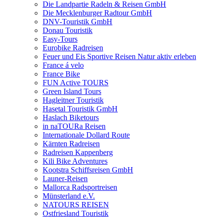
Die Landpartie Radeln & Reisen GmbH
Die Mecklenburger Radtour GmbH
DNV-Touristik GmbH
Donau Touristik
Easy-Tours
Eurobike Radreisen
Feuer und Eis Sportive Reisen Natur aktiv erleben
France á velo
France Bike
FUN Active TOURS
Green Island Tours
Hagleitner Touristik
Hasetal Touristik GmbH
Haslach Biketours
in naTOURa Reisen
Internationale Dollard Route
Kärnten Radreisen
Radreisen Kappenberg
Kili Bike Adventures
Kootstra Schiffsreisen GmbH
Launer-Reisen
Mallorca Radsportreisen
Münsterland e.V.
NATOURS REISEN
Ostfriesland Touristik