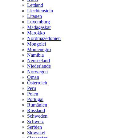
Lettland
Liechtenstein
Litauen
Luxemburg
Madagaskar
Marokko
Nordmazedonien
Mongolei
Montenegro
Namibia
Neuseeland
Niederlande
Norwegen
Oman
Österreich
Peru
Polen
Portugal
Rumänien
Russland
Schweden
Schweiz
Serbien
Slowakei