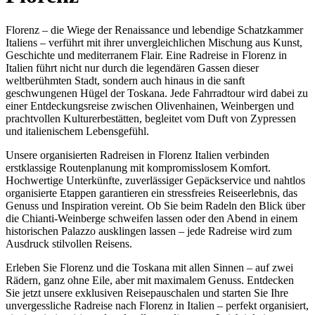
Florenz – die Wiege der Renaissance und lebendige Schatzkammer
Italiens – verführt mit ihrer unvergleichlichen Mischung aus Kunst,
Geschichte und mediterranem Flair. Eine Radreise in Florenz in
Italien führt nicht nur durch die legendären Gassen dieser
weltberühmten Stadt, sondern auch hinaus in die sanft
geschwungenen Hügel der Toskana. Jede Fahrradtour wird dabei zu
einer Entdeckungsreise zwischen Olivenhainen, Weinbergen und
prachtvollen Kulturerbestätten, begleitet vom Duft von Zypressen
und italienischem Lebensgefühl.
Unsere organisierten Radreisen in Florenz Italien verbinden
erstklassige Routenplanung mit kompromisslosem Komfort.
Hochwertige Unterkünfte, zuverlässiger Gepäckservice und nahtlos
organisierte Etappen garantieren ein stressfreies Reiseerlebnis, das
Genuss und Inspiration vereint. Ob Sie beim Radeln den Blick über
die Chianti-Weinberge schweifen lassen oder den Abend in einem
historischen Palazzo ausklingen lassen – jede Radreise wird zum
Ausdruck stilvollen Reisens.
Erleben Sie Florenz und die Toskana mit allen Sinnen – auf zwei
Rädern, ganz ohne Eile, aber mit maximalem Genuss. Entdecken
Sie jetzt unsere exklusiven Reisepauschalen und starten Sie Ihre
unvergessliche Radreise nach Florenz in Italien – perfekt organisiert,