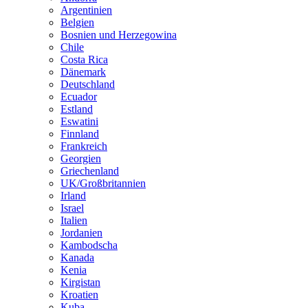
Argentinien
Belgien
Bosnien und Herzegowina
Chile
Costa Rica
Dänemark
Deutschland
Ecuador
Estland
Eswatini
Finnland
Frankreich
Georgien
Griechenland
UK/Großbritannien
Irland
Israel
Italien
Jordanien
Kambodscha
Kanada
Kenia
Kirgistan
Kroatien
Kuba