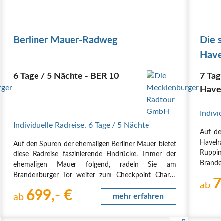
Berliner Mauer-Radweg
Die 
Have
6 Tage / 5 Nächte - BER 10
7 Tag
Have
Indivi
Individuelle Radreise
,
6 Tage
/ 5 Nächte
Auf de
Havel
Auf den Spuren der ehemaligen Berliner Mauer bietet
Ruppi
diese Radreise faszinierende Eindrücke. Immer der
Brande
ehemaligen Mauer folgend, radeln Sie am
und g
Brandenburger Tor weiter zum Checkpoint Charlie
7
UNES
ab
und dann nach Kreuzberg. Von hier aus in den Süden
699,- €
Sansso
nach Neukölln. Entlang der Havel über Babelsberg
ab
mehr erfahren
geht es…