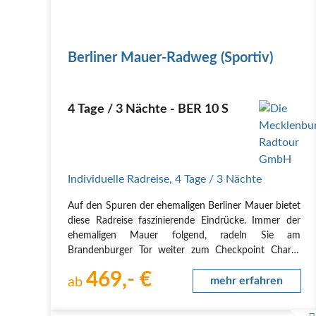
Berliner Mauer-Radweg (Sportiv)
4 Tage / 3 Nächte - BER 10 S
Individuelle Radreise
,
4 Tage
/ 3 Nächte
Auf den Spuren der ehemaligen Berliner Mauer bietet
diese Radreise faszinierende Eindrücke. Immer der
ehemaligen Mauer folgend, radeln Sie am
Brandenburger Tor weiter zum Checkpoint Charlie
und dann nach Kreuzberg. Von hier aus in den Süden
469,- €
nach Neukölln. Entlang der Havel über Babelsberg
ab
mehr erfahren
geht…