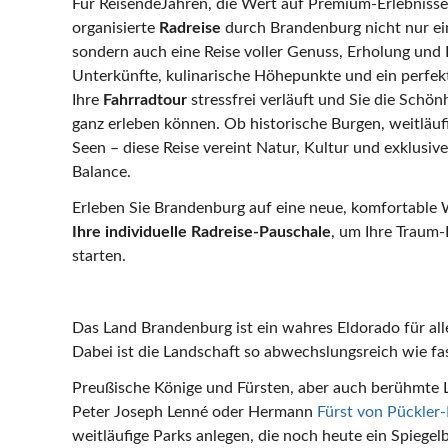
Für ReisendeJahren, die Wert auf Premium-Erlebnisse 
organisierte
Radreise
durch Brandenburg nicht nur ein
sondern auch eine Reise voller Genuss, Erholung und 
Unterkünfte, kulinarische Höhepunkte und ein perfekt
Ihre
Fahrradtour
stressfrei verläuft und Sie die Schö
ganz erleben können. Ob historische Burgen, weitläuf
Seen – diese Reise vereint Natur, Kultur und exklusiv
Balance.
Erleben Sie Brandenburg auf eine neue, komfortable
Ihre individuelle Radreise-Pauschale
, um Ihre Traum
starten.
Das Land Brandenburg ist ein wahres Eldorado für all
Dabei ist die Landschaft so abwechslungsreich wie fa
Preußische Könige und Fürsten, aber auch berühmte 
Peter Joseph Lenné oder Hermann
Fürst von Pückle
weitläufige Parks anlegen, die noch heute ein Spiegelb