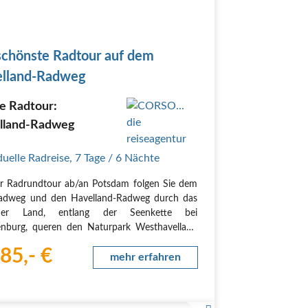
schönste Radtour auf dem
lland-Radweg
e Radtour:
lland-Radweg
duelle Radreise
,
7 Tage
/ 6 Nächte
r Radrundtour ab/an Potsdam folgen Sie dem
radweg und den Havelland-Radweg durch das
ner Land, entlang der Seenkette bei
nburg, queren den Naturpark Westhavelland
elangen wieder zurück zu den berühmten
85,- €
CO-Welterbestätten mit dem Schloss
mehr erfahren
uci nach Potsdam. Auf sehr…