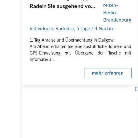
Radeln Sie ausgehend vom
Hotel in Dallgow-Döberitz
und erleben Sie den
Individuelle Radreise
,
5 Tage
/ 4 Nächte
Berliner Mauerweg in drei
Tagesetappen
1. Tag Anreise und Übernachtung in Dallgow.
Am Abend erhalten Sie eine ausführliche Touren- und
GPS-Einweisung mit Übergabe der Tasche mit
Infomaterial.
2. Tag - Von Dallgow nach Berlin (ca. 61 km)
Sie fahren von Berlin-Staaken bis zur Havel. In Nieder
mehr erfahren
Neuendorf erreichen Sie einen ehemaligen…