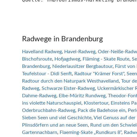
Radwege in Brandenburg
Havelland Radweg
Havel-Radweg
Oder-Neiße-Radw
Bischofsroute
Hofjagdweg
Fläming - Skate Route
Se
Brandenburg
Niederlausitzer Bergbautour
Fürst von
Teufelstour - Didi Senft
Radtour "Krämer Forst"
Seen
Radtour durch den Naturpark Westhavelland
Tour d
Radweg
Schwarze Elster-Radweg
Uckermärkischer
Dahme-Radweg
Elbe-Müritz Rundweg
Theodor-Fon
ins violette Naturschauspiel
Klostertour
Einsteins Pa
Oderbruchbahn-Radweg
Pack die Badehose ein
Perl
Sieben Seen und viel Geschichte
Viel Genuss auf de
Plinsdörfern und an neue Seen
Rund um den Schwie
Gartennachbarn
Flaeming-Skate „Rundkurs 8“
Radwe