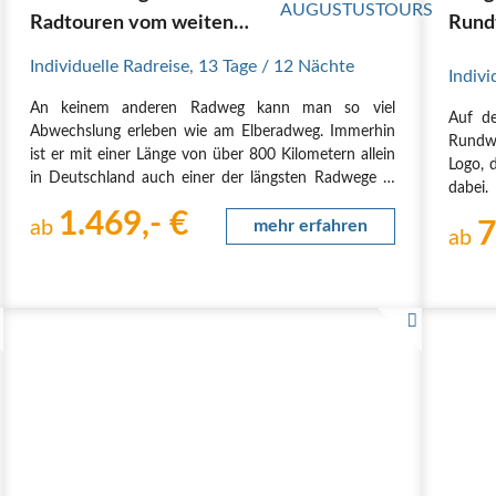
Radtouren vom weiten
Rund
Norden bis ins Elbflorenz
Individuelle Radreise
,
13 Tage
/ 12 Nächte
Indivi
An keinem anderen Radweg kann man so viel
Auf d
Abwechslung erleben wie am Elberadweg. Immerhin
Rundw
ist er mit einer Länge von über 800 Kilometern allein
Logo, 
in Deutschland auch einer der längsten Radwege in
dabei.
unserem Land. Wer den Großteil des beliebten
sich d
1.469,- €
Elberadwegs in einer Reise erleben möchte, für den
ab
mehr erfahren
7
größe
ab
ist unsere…
viele…