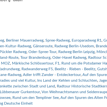
eg
Berliner Mauerradweg
Spree-Radweg
Europaradweg R1
G
en-Kultur-Radweg
Gänseroute
Radweg Berlin-Usedom
Brande
 Pückler Radweg
Oder-Spree-Tour
Radweg Berlin Leipzig
Mönc
land-Route
Tour Brandenburg
Oder-Havel Radweg
Radtour S
e MOZ
Märkische Schlössertour
F1, Rund um die Potsdamer Ha
 Radrundweg
Radwanderweg F5, Beelitz - Rieben - Beelitz
Gutsh
tane-Radweg
Adler trifft Zander - Entdeckertour
Auf den Spuren
radies und viel Kultur
Ins Land der Kehlen und Schluchten
Jage
enkette zwischen Stadt und Land
Radtour Historische Stadtker
r Lübbenauer Gurkentour
Von Weihnachtsmann und Seidenraup
lowsee
Rund um den Templiner See
Auf den Spuren des Alten Fr
g Deutsche Einheit