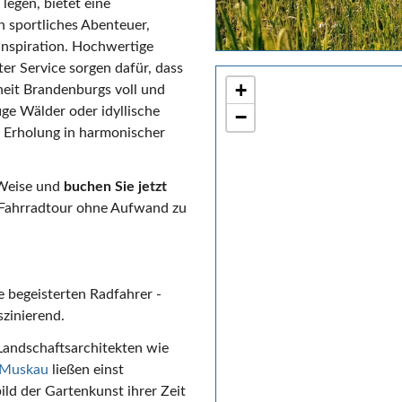
legen, bietet eine
 sportliches Abenteuer,
Inspiration. Hochwertige
er Service sorgen dafür, dass
+
nheit Brandenburgs voll und
ige Wälder oder idyllische
−
e Erholung in harmonischer
 Weise und
buchen Sie jetzt
-Fahrradtour ohne Aufwand zu
e begeisterten Radfahrer -
szinierend.
Landschaftsarchitekten wie
r-Muskau
ließen einst
ild der Gartenkunst ihrer Zeit