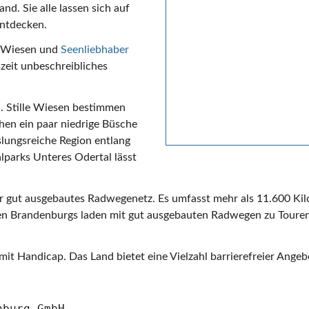
nd. Sie alle lassen sich auf
entdecken.
nd Wiesen und
Seenliebhaber
szeit unbeschreibliches
h
. Stille Wiesen bestimmen
hen ein paar niedrige Büsche
slungsreiche Region entlang
parks Unteres Odertal lässt
ehr gut ausgebautes Radwegenetz. Es umfasst mehr als 11.600 
nen Brandenburgs laden mit gut ausgebauten Radwegen zu Toure
mit Handicap. Das Land bietet eine Vielzahl barrierefreier Ange
nburg GmbH