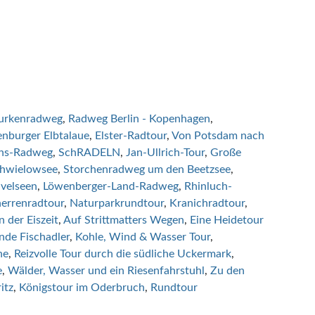
urkenradweg
Radweg Berlin - Kopenhagen
nburger Elbtalaue
Elster-Radtour
Von Potsdam nach
hs-Radweg
SchRADELN
Jan-Ullrich-Tour
Große
chwielowsee
Storchenradweg um den Beetzsee
velseen
Löwenberger-Land-Radweg
Rhinluch-
errenradtour
Naturparkrundtour
Kranichradtour
 der Eiszeit
Auf Strittmatters Wegen
Eine Heidetour
nde Fischadler
Kohle, Wind & Wasser Tour
ne
Reizvolle Tour durch die südliche Uckermark
e
Wälder, Wasser und ein Riesenfahrstuhl
Zu den
itz
Königstour im Oderbruch
Rundtour