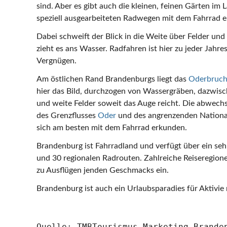
sind. Aber es gibt auch die kleinen, feinen Gärten im La
speziell ausgearbeiteten Radwegen mit dem Fahrrad 
Dabei schweift der Blick in die Weite über Felder u
zieht es ans Wasser. Radfahren ist hier zu jeder Jahre
Vergnügen.
Am östlichen Rand Brandenburgs liegt das
Oderbruc
hier das Bild, durchzogen von Wassergräben, dazwisc
und weite Felder soweit das Auge reicht. Die abwech
des Grenzflusses
Oder
und des angrenzenden National
sich am besten mit dem Fahrrad erkunden.
Brandenburg ist Fahrradland und verfügt über ein s
und 30 regionalen Radrouten. Zahlreiche Reiseregio
zu Ausflügen jenden Geschmacks ein.
Brandenburg ist auch ein Urlaubsparadies für Aktivie 
Quelle: TMBTourismus-Marketing Brande