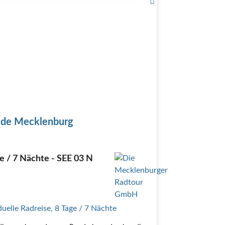
 de Mecklenburg
e / 7 Nächte - SEE 03 N
duelle Radreise
,
8 Tage
/ 7 Nächte