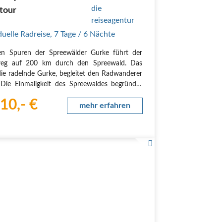
tour
duelle Radreise
,
7 Tage
/ 6 Nächte
en Spuren der Spreewälder Gurke führt der
eg auf 200 km durch den Spreewald. Das
die radelnde Gurke, begleitet den Radwanderer
 Die Einmaligkeit des Spreewaldes begründet
arin, dass sich die Spree in hunderte kleine und
10,- €
re Flussarme verzweigt. Hinzu kommen noch
mehr erfahren