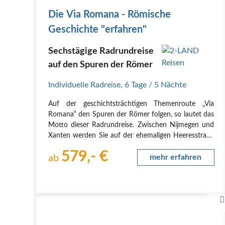
Steinfurter Land
NaTourismusroute Steinfurter Land
Die Via Romana - Römische
Niederländischer Fernradweg LF8
NiederRheinroute
Geschichte "erfahren"
Schloss- und Klostertour - Erkelenz
Panarbora-Radw
Bergischer Panoramaradweg
Sauerland Radring
Pan
Sechstägige Radrundreise
Frauenkron
PanoramaRadweg Nordbahntrasse
Pano
auf den Spuren der Römer
Seentour
Ruhr-Sieg-Radweg
Ruhr-Lenne-Achter
PB 
Laasphe)
Route gegen das Vergessen - Erkelenz
Pickn
Individuelle Radreise
,
6 Tage
/ 5 Nächte
Wegeschleifen
QuellenAcht (Bad Laasphe)
Raderlebn
Auf der geschichtsträchtigen Themenroute „Via
Erlebnisroute Kerpen
Radroute Wasserquintett
Radw
Romana“ den Spuren der Römer folgen, so lautet das
E5 - Süd
RegioGrün Erlebnisroute E2 - Nordwest
Reg
Motto dieser Radrundreise. Zwischen Nijmegen und
Lengenfeld
Xanten werden Sie auf der ehemaligen Heeresstraße
der Römer so manches Relikt aus der Römerzeit
579,- €
entdecken können.
ab
mehr erfahren
Über 400 Jahre lang war der Rhein Grenze…