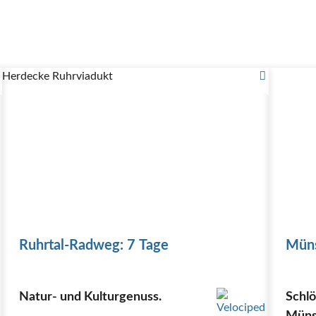
 Kloster Knechtsteden
Auf Sand gebaut
EmsAuenWeg
Bahnra
erne NRW
Agri-cultura Route
Baumberger Sandsteinroute
West
fel-Höhen-Route
3-Flüsse-Tour
Duisburgtour
Fietsallee am Nor
derborner Land Route
Kirchheller Heide
Rund um die Haard - 
Ruhrgebiet
Fröhliche Landpartie
ArchitekTour
Friedensroute 
Herdecke Ruhrviadukt
Rheinland
BahnRadRoute Hellweg-Weser
Werre-Radweg
Indus
Radwanderweg
RevierRoute - Auenland
RevierRoute - Stahlküch
adweg
Rheinische Apfelroute
Töddenland-Radweg
:terra nova
ssermühlentour
Biggesee Radweg
Soleweg Südlicher Rundkurs
Vechte - Tour
Abendroute (Rees)
Adel verpflichtet - Radtour
Ag
Lippstadt
Altrheinroute (Rees)
aqualonrunde
Auenland-Radweg 
our
Auf den Spuren der Sennebäche
Bächeroute (NaTourismus)
 Aachen - Jülich
Banfeauentour (Bad Laasphe)
Bauernbad-Rad
isch hoch 4 - Auf Jägers Pfaden
Bergisch hoch 4 - Auf Müllers 
tten Nord
Bielefelder Silhouetten Süd
Brachvogelroute (NaTouri
Ruhrtal-Radweg: 7 Tage
Müns
 Bottrop - Gladbeck
Zementroute Beckum
Zeitschleife Wasserla
 Verschwundene Orte - Die Familienroute
Zeitschleife Schwarze
liche
Zeitschleife Eifelblüten - Die Natürliche
Zeitschleife der 
Natur- und Kulturgenuss.
Schl
ke-Route
Werseradweg
WasserRoute Paderborn-Delbrück
Was