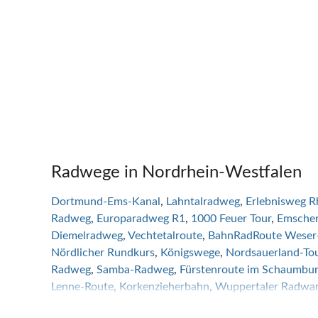
Radwege in Nordrhein-Westfalen
Dortmund-Ems-Kanal
Lahntalradweg
Erlebnisweg R
Radweg
Europaradweg R1
1000 Feuer Tour
Emscher
Diemelradweg
Vechtetalroute
BahnRadRoute Weser
Nördlicher Rundkurs
Königswege
Nordsauerland-To
Radweg
Samba-Radweg
Fürstenroute im Schaumbur
Lenne-Route
Korkenzieherbahn
Wuppertaler Radwa
Rurufer-Radweg
Bike-Arena Sauerland
Westfälisch