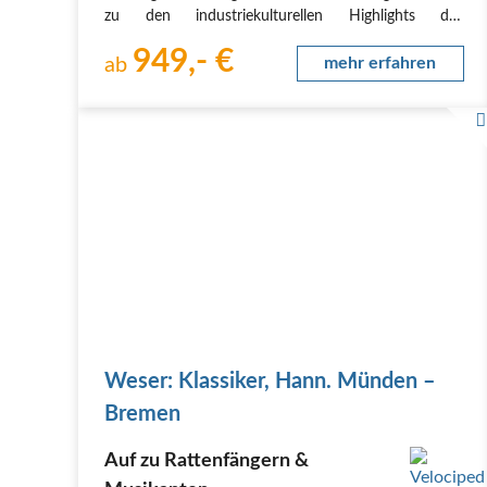
zu den industriekulturellen Highlights des
Ruhrgebiets. Entdecken Sie ehemalige Hüttenwerke,
949,- €
Zechen und Kokereien, spektakulär gestaltete Halden
ab
mehr erfahren
oder prächtige…
Weser: Klassiker, Hann. Münden –
Bremen
Auf zu Rattenfängern &