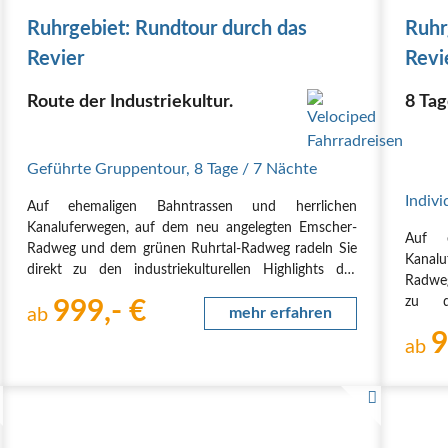
NaturRoute Essen
Netpher Radring
Niederländischer Fernrad
Ruhrgebiet: Rundtour durch das
Ruhr
Nutscheidhöhenweg
Oranier-Fahrrad-Route
Paderborner Land
Revier
Revi
eg
Schlehenroute (NaTourismus)
PanoramaRadweg Balkantrass
oramaRadweg Etappe Agger-Dörspe
Sandsteinroute
PanoramaR
Route der Industriekultur.
8 Ta
ramaRadweg Sambatrasse
Rund um den Teufelstein (Schermbec
3: Haxterberg und Almetal
PB 4: Paderborner Westschleife
RS1
icker (GT)
Route der Industriekultur per Rad
Pillepoppen
Rotb
Geführte Gruppentour
,
8 Tage
/ 7 Nächte
is Route Nord Essen
Rheinland-Pfalz-Route
Raderlebnis Route
Indivi
Auf ehemaligen Bahntrassen und herrlichen
eg ENepe-Runde
RegioGrün Erlebnisroute E6 - Ost
RegioGrün 
Kanaluferwegen, auf dem neu angelegten Emscher-
ioGrün Erlebnisroute E4 - Südwest
RegioGrün Erlebnisroute E3
Auf e
Radweg und dem grünen Ruhrtal-Radweg radeln Sie
Kanalu
direkt zu den industriekulturellen Highlights des
Radweg
Ruhrgebiets. Die Rundtour führt zu ehemaligen
zu de
999,- €
Hüttenwerken, Zechen und Kokereien, spektakulär
ab
mehr erfahren
Ruhrge
gestalteten Halden…
9
Zechen
ab
oder p