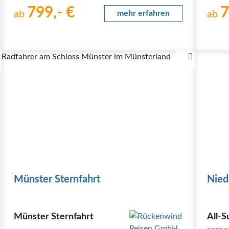
Rhein die letzte Brücke bis Koblenz hinter sich lässt.
Rhein 
799,- €
7
Freuen Sie sich auf den sonnenverwöhnten…
ab
mehr erfahren
Freuen
ab
Radfahrer am Schloss Münster im Münsterland
Münster Sternfahrt
Nied
Münster Sternfahrt
All-S