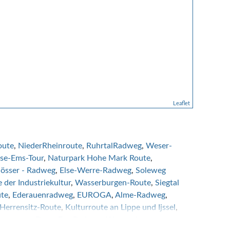
Leaflet
oute
NiederRheinroute
RuhrtalRadweg
Weser-
se-Ems-Tour
Naturpark Hohe Mark Route
lösser - Radweg
Else-Werre-Radweg
Soleweg
 der Industriekultur
Wasserburgen-Route
Siegtal
ute
Ederauenradweg
EUROGA
Alme-Radweg
Herrensitz-Route
Kulturroute an Lippe und Ijssel
sterweger Dose
EmsRadweg
Wurmtalroute