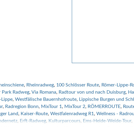
heinschiene
Rheinradweg
100 Schlösser Route
Römer-Lippe-R
 Park Radweg
Via Romana
Radtour von und nach Duisburg
Ha
-Lippe
Westfälische Bauernhofroute
Lippische Burgen und Sch
ur
Radregion Bonn
MixTour 1
MixTour 2
RÖMERROUTE
Route
ger Land
Kaiser-Route
Westfalenradweg R1
Wellness - Radro
ndernetz
Erft-Radweg
Kulturparcours
Ems-Heide-Weide-Tour
e Mühlenroute
Storchenroute
Moorerlebnisroute - TourNatur E