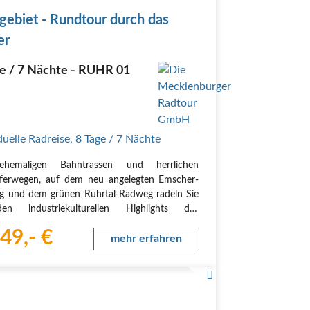
weg LF13
Niederländischer Fernradweg LF6
gebiet - Rundtour durch das
 Route
Schmalspur-Tour
Paderborner Rundtour
er
e
Sauerland Radring - HenneseeSchleife
adweg niederbergbahn
RV4 Liege-Eupen-
ge / 7 Nächte - RUHR 01
k)
Parkway EmscherRuhr
PB 1: Paderborner
: Radschnellweg Ruhr
Perfgrundtour (Bad
ach-Weg
Planetenroute (Rees)
Römer-Lippe-Route
 Süd Essen
Raderlebnis Route West Essen
Rad-
duelle Radreise
,
8 Tage
/ 7 Nächte
Erlebnisroute E1 - Nord
RegioGrün Erlebnisroute
 - West
Rennrad-Runde: Greiz-Mylau-Pöhl-
hemaligen Bahntrassen und herrlichen
ferwegen, auf dem neu angelegten Emscher-
 und dem grünen Ruhrtal-Radweg radeln Sie
n industriekulturellen Highlights des
biets. Entdecken Sie ehemalige Hüttenwerke,
49,- €
 und Kokereien, spektakulär gestaltete Halden
mehr erfahren
rächtige…