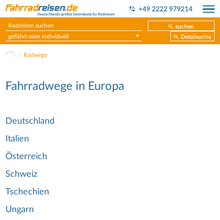
+49 2222 979214
suchen
geführt oder individuell
Detailsuche
Radwege
Fahrradwege in Europa
Deutschland
Italien
Österreich
Schweiz
Tschechien
Ungarn