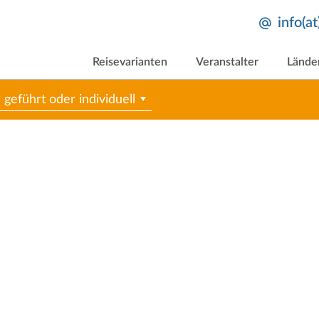
info(a
Reisevarianten
Veranstalter
Lände
geführt oder individuell